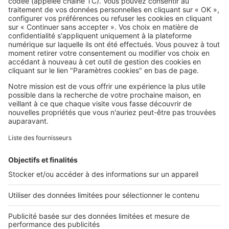
SeLoger a adoré discuter avec
l’agente immo star, Sandra Viricel !
SeLoger c'est aussi
Retrouvez-nous sur ...
L'ENTREPRISE
Qui sommes-nous ?
Nous contacter