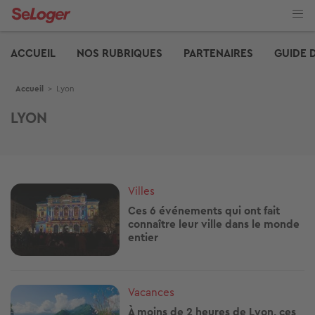
Aller
au
contenu
Edito
principal
ACCUEIL
NOS RUBRIQUES
PARTENAIRES
GUIDE 
Fil d'Ariane
Accueil
>
Lyon
LYON
Image
Villes
Ces 6 événements qui ont fait
connaître leur ville dans le monde
entier
Image
Vacances
À moins de 2 heures de Lyon, ces