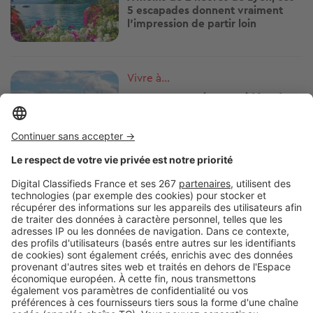
5 escapades donnent vraiment
l'impression de partir loin
Image
Vivre à...
Lyon sans se ruiner : 10 idées de
sorties gratuites à faire
absolument
Image
Villes
Marché locatif à Lyon : les loyers
restent élevés, mais la hausse
ralentit
Image
Actualités
Point sur le marché immobilier,
son amour pour Lyon, son livre…