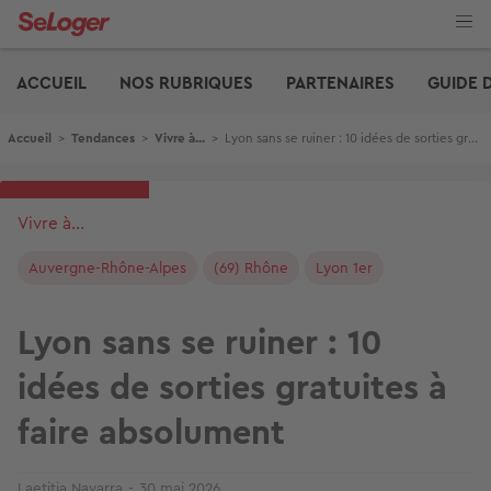
Aller
au
contenu
Edito
principal
ACCUEIL
NOS RUBRIQUES
PARTENAIRES
GUIDE 
Fil d'Ariane
Accueil
>
Tendances
>
Vivre à...
>
Lyon sans se ruiner : 10 idées de sorties gratuites à faire absolument
Vivre à...
Auvergne-Rhône-Alpes
(69) Rhône
Lyon 1er
Lyon sans se ruiner : 10
idées de sorties gratuites à
faire absolument
Laetitia Navarra
30 mai 2026