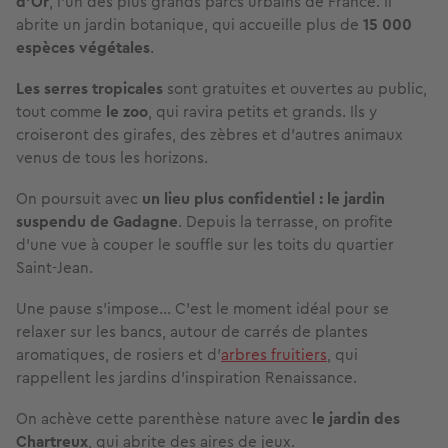
d’Or
, l’un des plus grands parcs urbains de France. Il
abrite un jardin botanique, qui accueille plus de
15 000
espèces végétales
.
Les serres tropicales
sont gratuites et ouvertes au public,
tout comme
le zoo
, qui ravira petits et grands. Ils y
croiseront des girafes, des zèbres et d’autres animaux
venus de tous les horizons.
On poursuit avec
un lieu plus confidentiel : le jardin
suspendu de Gadagne
. Depuis la terrasse, on profite
d’une vue à couper le souffle sur les toits du quartier
Saint-Jean.
Une pause s'impose... C'est le moment idéal pour se
relaxer sur les bancs, autour de carrés de plantes
aromatiques, de rosiers et d’
arbres fruitiers
, qui
rappellent les jardins d’inspiration Renaissance.
On achève cette parenthèse nature avec
le jardin des
Chartreux
, qui abrite des aires de jeux.