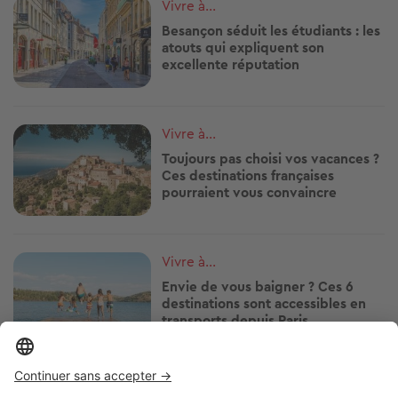
Image
Vivre à...
Besançon séduit les étudiants : les
atouts qui expliquent son
excellente réputation
Image
Vivre à...
Toujours pas choisi vos vacances ?
Ces destinations françaises
pourraient vous convaincre
Image
Vivre à...
Envie de vous baigner ? Ces 6
destinations sont accessibles en
transports depuis Paris
Image
Vivre à...