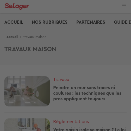
Aller
au
contenu
Edito
principal
ACCUEIL
NOS RUBRIQUES
PARTENAIRES
GUIDE 
Fil d'Ariane
Accueil
>
travaux maison
TRAVAUX MAISON
Image
Travaux
Peindre un mur sans traces ni
coulures : les techniques que les
pros appliquent toujours
Image
Réglementations
Votre voisin isole sa maison ? La loi