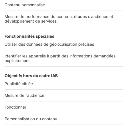
Découvrez nos applications
SERVICES PRO
Tous nos services pro
Accès client
Mes annonces sur SeLoger
À DÉCOUVRIR
Annuaire des professionnels
Tout l'immobilier
Toutes les villes
Tous les départements
Toutes les régions
SeLoger © 1992 - 2023
Annonces Immobilières