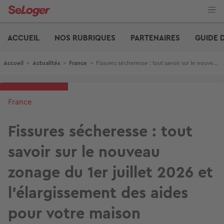
Aller
au
contenu
Edito
principal
ACCUEIL
NOS RUBRIQUES
PARTENAIRES
GUIDE 
Fil d'Ariane
Accueil
>
Actualités
>
France
>
Fissures sécheresse : tout savoir sur le nouveau zonage du 1er juillet 2026 et l’élargissement des aides pour votre maison
France
Fissures sécheresse : tout
savoir sur le nouveau
zonage du 1er juillet 2026 et
l’élargissement des aides
pour votre maison