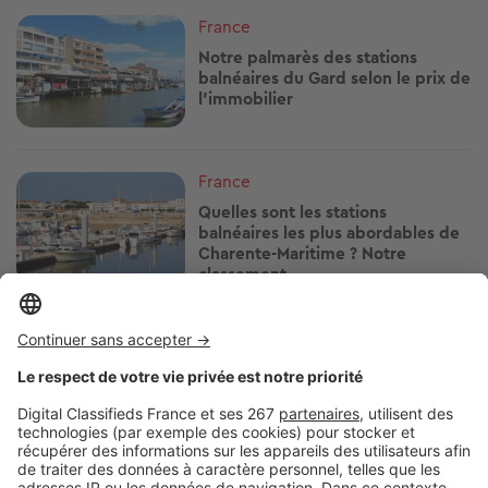
Image
France
Notre palmarès des stations
balnéaires du Gard selon le prix de
l'immobilier
Image
France
Quelles sont les stations
balnéaires les plus abordables de
Charente-Maritime ? Notre
classement
Image
France
Découvrez le classement des 19
stations balnéaires du Var selon
leurs prix