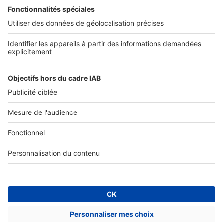
SERVICES PRO
Tous nos services pro
Accès client
Mes annonces sur SeLoger
À DÉCOUVRIR
Annuaire des professionnels
Tout l'immobilier
Toutes les villes
Tous les départements
Toutes les régions
SeLoger © 1992 - 2023
Annonces Immobilières
Paramétrer mes cookies
Conditions Générales d'Utilisation