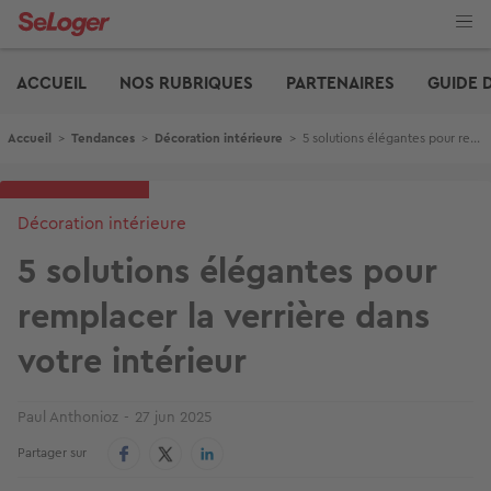
Aller
au
contenu
Edito
principal
ACCUEIL
NOS RUBRIQUES
PARTENAIRES
GUIDE 
Fil d'Ariane
Accueil
>
Tendances
>
Décoration intérieure
>
5 solutions élégantes pour remplacer la verrière dans votre intérieur
Décoration intérieure
5 solutions élégantes pour
remplacer la verrière dans
votre intérieur
Paul Anthonioz
27 jun 2025
Partager sur