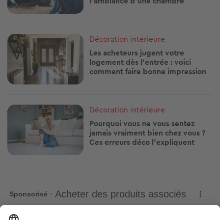
l'ambiance d'une chambre
Image
Décoration intérieure
Les acheteurs jugent votre
logement dès l'entrée : voici
comment faire bonne impression
Image
Décoration intérieure
Pourquoi vous ne vous sentez
jamais vraiment bien chez vous ?
Ces erreurs déco l'expliquent