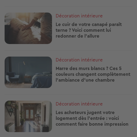
Un vrai défi, l’aménagement d’un studio mansardé ? Entre poutres
apparentes et volumes atypiques, il...
A la une !
Décoration intérieure (485 articles)
Vivre à... (237
Image
Décoration intérieure
Et si vos plantes vous aidaient à
mieux vivre la canicule ? Voici
lesquelles choisir
Image
Décoration intérieure
Le cuir de votre canapé paraît
terne ? Voici comment lui
redonner de l'allure