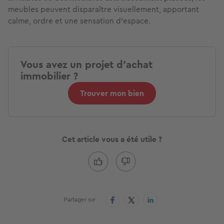
L'invisibilité au service de l'espace
Les meubles intégrés ne sont pas seulement une
tendance en matière de design, ils offrent
une solution
concrète
aux problèmes d'espace dans les petits
logements. Grâce à des
portes affleurantes
, des
poignées
invisibles
ou des
moulures astucieusement placées
, les
meubles peuvent disparaître visuellement, apportant
calme, ordre et une sensation d'espace.
Vous avez un projet d'achat