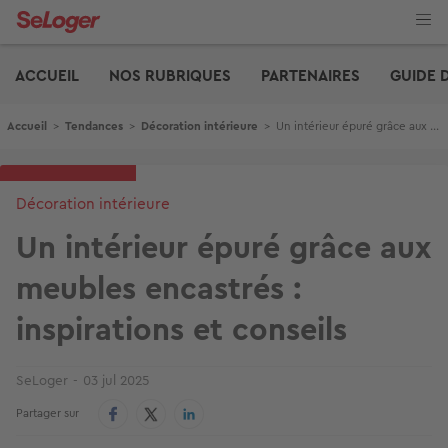
Aller
au
contenu
Edito
principal
ACCUEIL
NOS RUBRIQUES
PARTENAIRES
GUIDE 
Fil d'Ariane
Accueil
>
Tendances
>
Décoration intérieure
>
Un intérieur épuré grâce aux meubles encastrés : inspirations et conseils
Décoration intérieure
Un intérieur épuré grâce aux
meubles encastrés :
inspirations et conseils
SeLoger
03 jul 2025
Partager sur