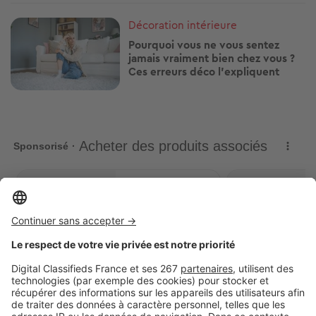
Image
Décoration intérieure
Marre des murs blancs ? Ces 5
couleurs changent complètement
l'ambiance d'une chambre
Image
Décoration intérieure
Les acheteurs jugent votre
logement dès l'entrée : voici
comment faire bonne impression
Image
Décoration intérieure
Pourquoi vous ne vous sentez
jamais vraiment bien chez vous ?
Ces erreurs déco l'expliquent