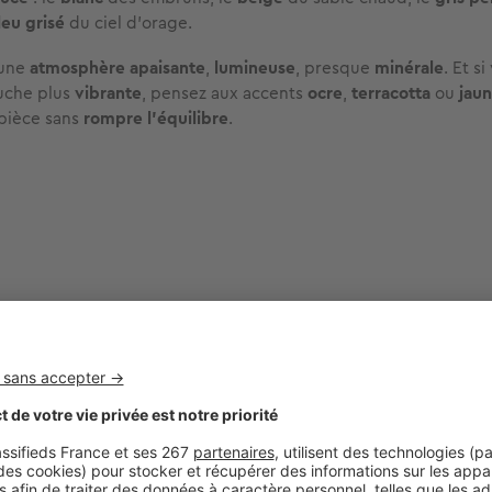
leu grisé
du ciel d’orage.
 une
atmosphère apaisante
,
lumineuse
, presque
minérale
. Et s
uche plus
vibrante
, pensez aux accents
ocre
,
terracotta
ou
jaun
 pièce sans
rompre l’équilibre
.