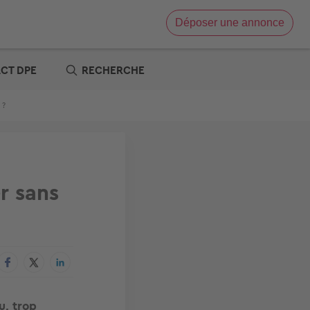
Déposer une annonce
Vente immobilière
Location immobilière
ACT DPE
RECHERCHE
e
x zéro
 ?
re
t
s offres
tre
r sans
u, trop