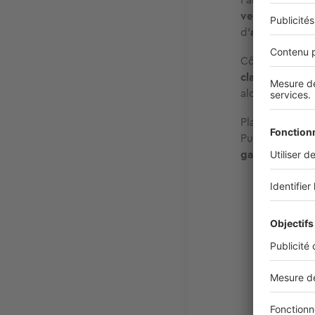
verre
. Ces
mat
d’
authenticité
Côté
mobilier
claires
ou patin
alourdiraient 
Plantez le déc
Puis compléte
gaze de coton