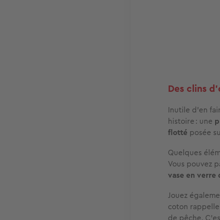
Des clins d’
Inutile d’en fa
histoire : une
p
flotté
posée su
Quelques éléme
Vous pouvez pa
vase en verre 
Jouez égaleme
coton rappelle
de pêche. C’es