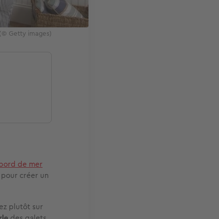
? (© Getty images)
 bord de mer
pour créer un
ez plutôt sur
rle
des galets