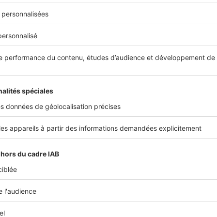
ériaux bruts
évoquent les
cabanes de pêcheurs
et apportent p
à votre intérieur.
, privilégiez des pièces aux
lignes simples
, sans fioritures, dan
ées par le temps. Évitez les meubles
massifs
ou
trop sombres
,
l’ensemble.
or avec un
canapé en lin
, un
fauteuil en osier
ou un
tapis en fib
z votre ambiance bord de mer avec des
voilages aériens
, des
c
ou des
paniers tressés
.