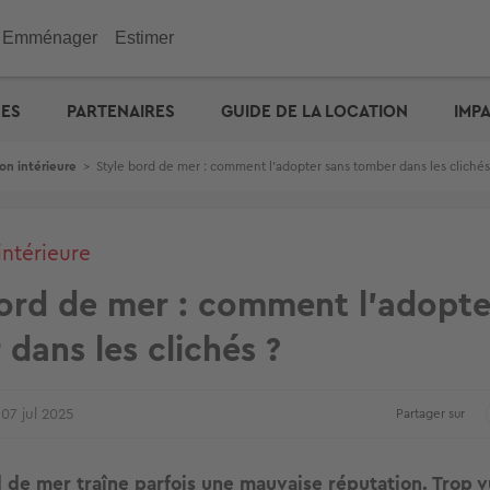
Emménager
Estimer
immobilier
Investir
Outils
Outils
Outils
UES
PARTENAIRES
GUIDE DE LA LOCATION
IMP
ENGIE : déménagez facil
emporaire
e maison
n appartement
de vacances
eurs
 maison
 immobilière
cité d'emprunt
Checklist de l'acheteur
Estimation prix des loyers
Calculez votre prêt � tau
Calculez vos mensualités
Estimation maison
& Commerces
on intérieure
>
Style bord de mer : comment l’adopter sans tomber dans les clichés
otre prêt � taux zéro
Défiscalisation
Check-lists location
Dossier Loi Pinel
Estimez vos frais de notai
Estimation appartement
biens vendus
Choisir un agent
Dossier de location
Simulateur de financemen
e : capacité d'emprunt
Votre crédit : comparez le
Propriétaire ? Déposez vo
annonce
intérieure
bord de mer : comment l’adopte
dans les clichés ?
07 jul 2025
Partager sur
d de mer traîne parfois une mauvaise réputation. Trop v