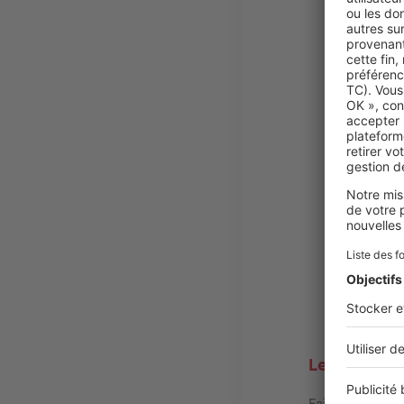
Le charme b
Faites la part 