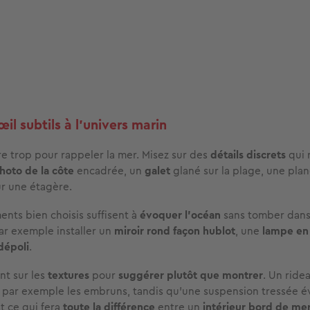
œil subtils à l’univers marin
ire trop pour rappeler la mer. Misez sur des
détails discrets
qui 
hoto de la côte
encadrée, un
galet
glané sur la plage, une pla
r une étagère.
nts bien choisis suffisent à
évoquer l’océan
sans tomber dans 
r exemple installer un
miroir rond façon hublot
, une
lampe en
dépoli
.
nt sur les
textures
pour
suggérer plutôt que montrer
. Un ride
 par exemple les embruns, tandis qu’une suspension tressée év
t ce qui fera
toute la différence
entre un
intérieur bord de mer