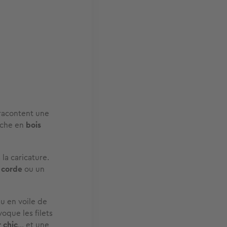
racontent une
nche en
bois
la caricature.
 corde
ou un
au en voile de
oque les filets
 chic
… et une