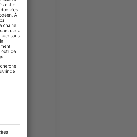
in lavé
ou le