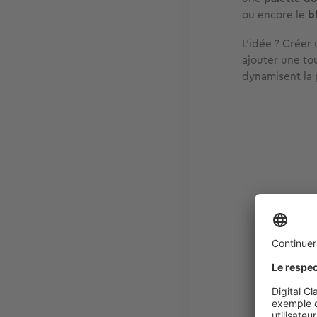
ou encore le
b
L’idée ? Créer
ajouter une to
dynamisent la