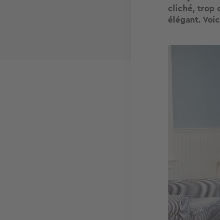
cliché, trop 
élégant. Voi
Image