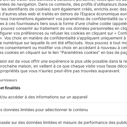
rut des matières naturelles
belle aux
matières naturelles
comme le
bois
, le
rotin
, la
jute
, le
l