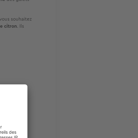
i vous souhaitez
e citron
. Ils