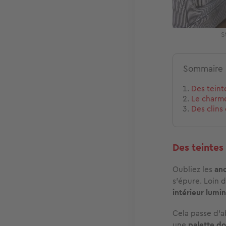
S
Sommaire
Des teint
Le charme
Des clins 
Des teintes 
Oubliez les
an
s’épure. Loin d
intérieur lumi
Cela passe d’a
une
palette d