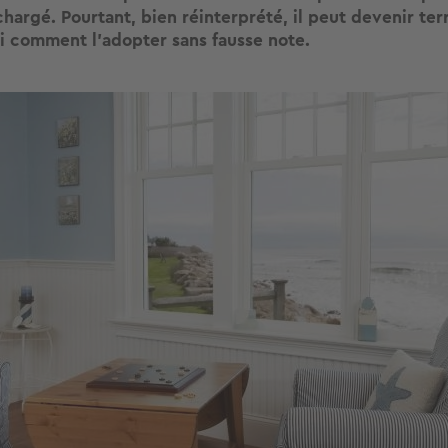
chargé. Pourtant, bien réinterprété, il peut devenir te
ci comment l’adopter sans fausse note.