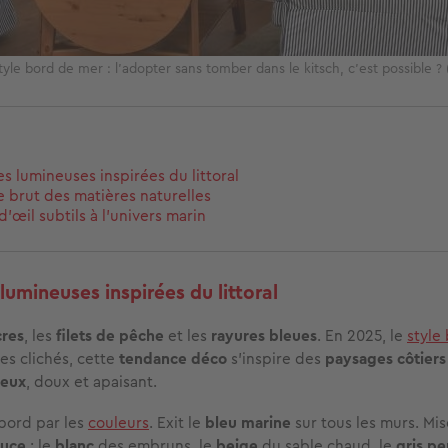
tyle bord de mer : l'adopter sans tomber dans le kitsch, c'est possible 
es lumineuses inspirées du littoral
 brut des matières naturelles
d’œil subtils à l’univers marin
lumineuses inspirées du littoral
cres
, les
filets de pêche
et les
rayures bleues
. En 2025, le
style
es clichés, cette
tendance déco
s’inspire des
paysages côtiers
neux
, doux et apaisant.
bord par les
couleurs
. Exit le
bleu marine
sur tous les murs. Mis
ouce
: le
blanc
des embruns, le
beige
du sable chaud, le
gris pe