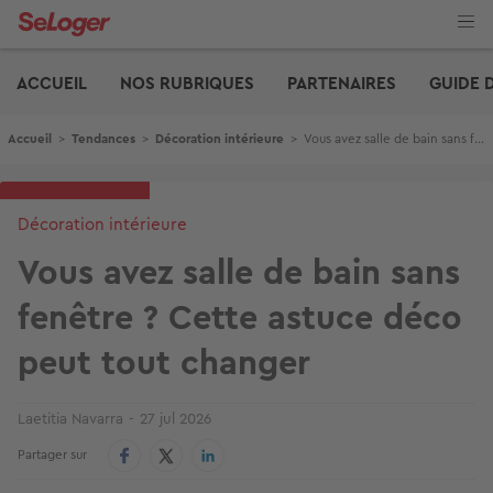
Aller
au
contenu
Edito
principal
ACCUEIL
NOS RUBRIQUES
PARTENAIRES
GUIDE 
Fil d'Ariane
Accueil
>
Tendances
>
Décoration intérieure
>
Vous avez salle de bain sans fenêtre ? Cette astuce déco peut tout changer
Décoration intérieure
Vous avez salle de bain sans
fenêtre ? Cette astuce déco
peut tout changer
Laetitia Navarra
27 jul 2026
Partager sur