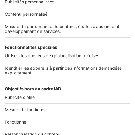
NOS APPLICATIONS
Découvrez nos applications
SERVICES PRO
Tous nos services pro
Accès client
Mes annonces sur SeLoger
À DÉCOUVRIR
Annuaire des professionnels
Tout l'immobilier
Toutes les villes
Tous les départements
Toutes les régions
SeLoger © 1992 - 2023