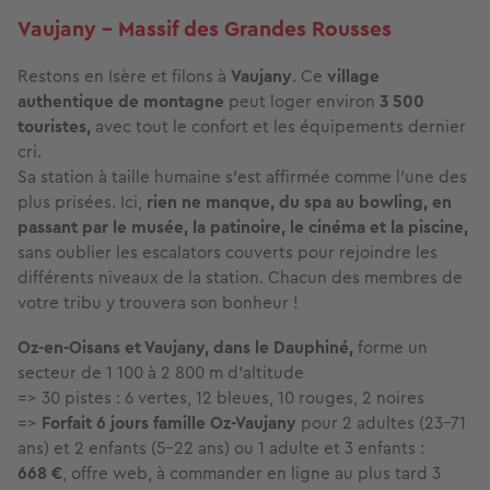
Vaujany - Massif des Grandes Rousses
Restons en Isère et filons à
Vaujany
. Ce
village
authentique de montagne
peut loger environ
3 500
touristes,
avec tout le confort et les équipements dernier
cri.
Sa station à taille humaine s'est affirmée comme l'une des
plus prisées. Ici,
rien ne manque, du spa au bowling, en
passant par le musée, la patinoire, le cinéma et la piscine,
sans oublier les escalators couverts pour rejoindre les
différents niveaux de la station. Chacun des membres de
votre tribu y trouvera son bonheur !
Oz-en-Oisans et Vaujany, dans le Dauphiné,
forme un
secteur de 1 100 à 2 800 m d'altitude
=> 30 pistes : 6 vertes, 12 bleues, 10 rouges, 2 noires
=>
Forfait 6 jours famille Oz-Vaujany
pour 2 adultes (23-71
ans) et 2 enfants (5-22 ans) ou 1 adulte et 3 enfants :
668 €
, offre web, à commander en ligne au plus tard 3