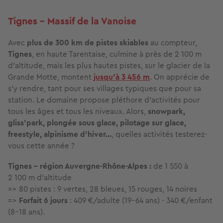
Tignes - Massif de la Vanoise
Avec
plus de 300 km de pistes skiables
au compteur,
Tignes
, en haute Tarentaise, culmine à près de 2 100 m
d'altitude, mais les plus hautes pistes, sur le glacier de la
Grande Motte, montent
jusqu’à 3 456 m
. On apprécie de
s'y rendre, tant pour ses villages typiques que pour sa
station. Le domaine propose pléthore d’activités pour
tous les âges et tous les niveaux. Alors,
snowpark,
gliss’park, plongée sous glace, pilotage sur glace,
freestyle, alpinisme d'hiver...
, quelles activités testerez-
vous cette année ?
Tignes - région Auvergne-Rhône-Alpes :
de 1 550 à
2 100 m d'altitude
=> 80 pistes : 9 vertes, 28 bleues, 15 rouges, 14 noires
=>
Forfait 6 jours
: 409 €/adulte (19-64 ans) - 340 €/enfant
(8-18 ans).