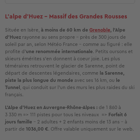
L’alpe d’Huez - Massif des Grandes Rousses
Située en Isère,
à moins de 60 km de
Grenoble
, l’Alpe
d’Huez
rayonne au sens propre – près de 300 jours de
soleil par an, selon Météo France – comme au figuré : elle
profite d’
une renommée internationale
. Petits oursons et
skieurs émérites s'en donnent à coeur joie. Les plus
téméraires retrouvent le glacier de Sarenne, point de
départ de descentes légendaires, comme
la Sarenne,
piste la plus longue du monde
avec ses 16 km, ou
le
Tunnel
, qui conduit sur l’un des murs les plus raides du ski
français.
L'Alpe d’Huez en Auvergne-Rhône-Alpes :
de 1 860 à
3 330 m => 111 pistes pour tous les niveaux =>
Forfait 6
jours famille
– 2 adultes + 2 enfants moins de 13 ans – à
partir de
1036,00 €
. Offre valable uniquement sur le web.