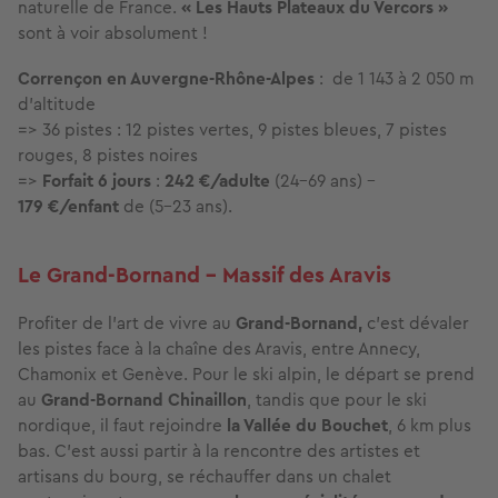
naturelle de France.
« Les Hauts Plateaux du Vercors »
sont à voir absolument !
Corrençon en Auvergne-Rhône-Alpes
: de 1 143 à 2 050 m
d'altitude
=> 36 pistes : 12 pistes vertes, 9 pistes bleues, 7 pistes
rouges, 8 pistes noires
=>
Forfait 6 jours
:
242 €/adulte
(24-69 ans) -
179 €/enfant
de (5-23 ans).
Le Grand-Bornand - Massif des Aravis
Profiter de l’art de vivre au
Grand-Bornand,
c’est dévaler
les pistes face à la chaîne des Aravis, entre Annecy,
Chamonix et Genève. Pour le ski alpin, le départ se prend
au
Grand-Bornand Chinaillon
, tandis que pour le ski
nordique, il faut rejoindre
la Vallée du Bouchet
, 6 km plus
bas. C'est aussi partir à la rencontre des artistes et
artisans du bourg, se réchauffer dans un chalet