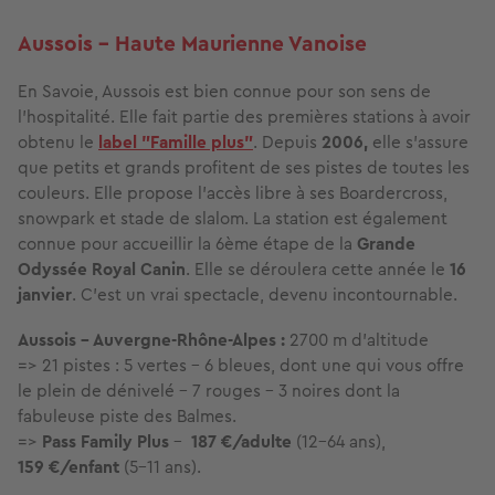
Aussois - Haute Maurienne Vanoise
En Savoie, Aussois est bien connue pour son sens de
l'hospitalité. Elle fait partie des premières stations à avoir
obtenu le
label "Famille plus"
. Depuis
2006,
elle s'assure
que petits et grands profitent de ses pistes de toutes les
couleurs. Elle propose l'accès libre à ses Boardercross,
snowpark et stade de slalom. La station est également
connue pour accueillir la 6ème étape de la
Grande
Odyssée Royal Canin
. Elle se déroulera cette année le
16
janvier
. C'est un vrai spectacle, devenu incontournable.
Aussois - Auvergne-Rhône-Alpes :
2700 m d’altitude
=> 21 pistes : 5 vertes – 6 bleues, dont une qui vous offre
le plein de dénivelé – 7 rouges – 3 noires dont la
fabuleuse piste des Balmes.
=>
Pass Family Plus
–
187 €/adulte
(12-64 ans),
159 €/enfant
(5-11 ans).