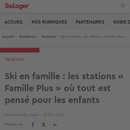
Aller
au
contenu
Edito
principal
ACCUEIL
NOS RUBRIQUES
PARTENAIRES
GUIDE 
Fil d'Ariane
Accueil
>
Tendances
>
Vacances
>
Ski en famille : les stations « Famille Plus » où tout est pensé pour les enfants
Vacances
Ski en famille : les stations «
Famille Plus » où tout est
pensé pour les enfants
Emmanuelle Lopez
25 fév 2026
Partager sur