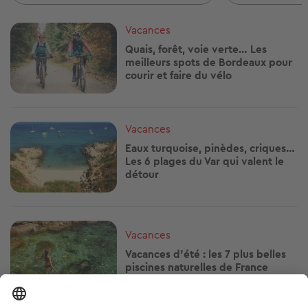
Image
Vacances
Quais, forêt, voie verte… Les
meilleurs spots de Bordeaux pour
courir et faire du vélo
Image
Vacances
Eaux turquoise, pinèdes, criques…
Les 6 plages du Var qui valent le
détour
Image
Vacances
Vacances d’été : les 7 plus belles
piscines naturelles de France