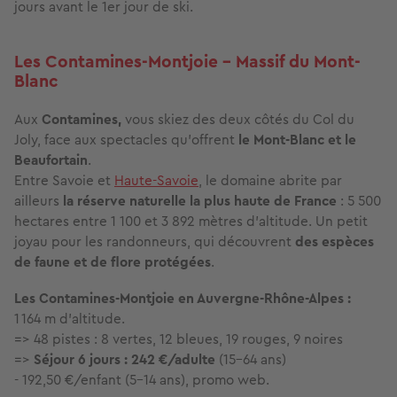
jours avant le 1er jour de ski.
Les Contamines-Montjoie - Massif du Mont-
Blanc
Aux
Contamines,
vous skiez des deux côtés du Col du
Joly, face aux spectacles qu’offrent
le Mont-Blanc et le
Beaufortain
.
Entre Savoie et
Haute-Savoie
, le domaine abrite par
ailleurs
la réserve naturelle la plus haute de France
: 5 500
hectares entre 1 100 et 3 892 mètres d’altitude. Un petit
joyau pour les randonneurs, qui découvrent
des espèces
de faune et de flore protégées
.
Les Contamines-Montjoie en Auvergne-Rhône-Alpes :
1 164 m d'altitude.
=> 48 pistes : 8 vertes, 12 bleues, 19 rouges, 9 noires
=>
Séjour 6 jours : 242 €/adulte
(15-64 ans)
- 192,50 €/enfant (5-14 ans), promo web.