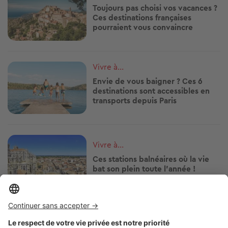
Toujours pas choisi vos vacances ?
Ces destinations françaises
pourraient vous convaincre
Image
Vivre à...
Envie de vous baigner ? Ces 6
destinations sont accessibles en
transports depuis Paris
Image
Vivre à...
Ces stations balnéaires où la vie
bat son plein toute l'année !
Image
Vivre à...
S'installer au bord de la mer : ces