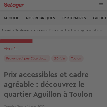
Aller
au
contenu
Edito
principal
ACCUEIL
NOS RUBRIQUES
PARTENAIRES
GUIDE 
Fil d'Ariane
Accueil
>
Tendances
>
Vivre à...
>
Prix accessibles et cadre agréable : découvrez le quartier Aguillon à Toulon
Vivre à...
Provence-Alpes-Côte d'Azur
(83) Var
Toulon
Prix accessibles et cadre
agréable : découvrez le
quartier Aguillon à Toulon
Quentin Gres
14 nov 2025