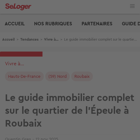
Aller
au
contenu
Edito
principal
ACCUEIL
NOS RUBRIQUES
PARTENAIRES
GUIDE 
Fil d'Ariane
Accueil
>
Tendances
>
Vivre à...
>
Le guide immobilier complet sur le quartier de l'Épeule à Roubaix
Vivre à...
Hauts-De-France
(59) Nord
Roubaix
Le guide immobilier complet
sur le quartier de l'Épeule à
Roubaix
Quentin Gres
12 nov 2025