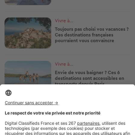
Image
Vivre à...
Toujours pas choisi vos vacances ?
Ces destinations françaises
pourraient vous convaincre
Image
Vivre à...
Envie de vous baigner ? Ces 6
destinations sont accessibles en
transports depuis Paris
Image
Vivre à...
Ces stations balnéaires où la vie
bat son plein toute l'année !