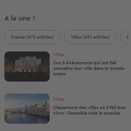
A la une !
France (672 articles)
Villes (651 articles)
B
Image
Villes
Ces 6 événements qui ont fait
connaître leur ville dans le monde
entier
Image
Villes
Classement des villes où il fait bon
vivre : Grenoble crée la surprise