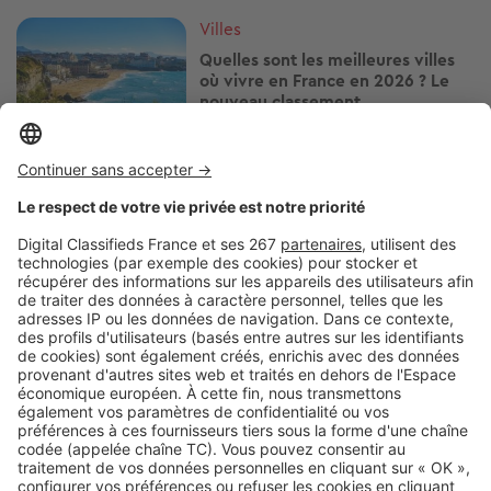
Image
Villes
Quelles sont les meilleures villes
où vivre en France en 2026 ? Le
nouveau classement
Image
Villes
À seulement 16 km de Paris, cette
commune affiche une rentabilité
locative qui dépasse 8 %
Image
Villes
L’immobilier à Saint-Nazaire porté
par un cadre de vie de plus en
plus recherché