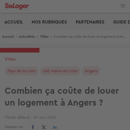
Aller
au
contenu
Edito
principal
ACCUEIL
NOS RUBRIQUES
PARTENAIRES
GUIDE 
Fil d'Ariane
Accueil
>
Actualités
>
Villes
>
Combien ça coûte de louer un logement à Angers ?
Villes
Pays de la Loire
(49) Maine-et-Loire
Angers
Combien ça coûte de louer
un logement à Angers ?
Florian Billaud
07 nov 2020
Partager sur