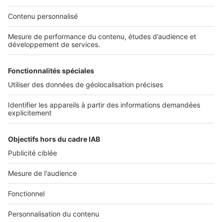
NOS APPLICATIONS
Découvrez nos applications
SERVICES PRO
Tous nos services pro
Accès client
Mes annonces sur SeLoger
À DÉCOUVRIR
Annuaire des professionnels
Tout l'immobilier
Toutes les villes
Tous les départements
Toutes les régions
SeLoger © 1992 - 2023