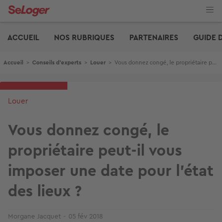
Aller
au
contenu
Edito
principal
ACCUEIL
NOS RUBRIQUES
PARTENAIRES
GUIDE 
Fil d'Ariane
Accueil
>
Conseils d'experts
>
Louer
>
Vous donnez congé, le propriétaire peut-il vous imposer une date pour l’état des lieux ?
Louer
Vous donnez congé, le
propriétaire peut-il vous
imposer une date pour l’état
des lieux ?
Morgane Jacquet
05 fév 2018