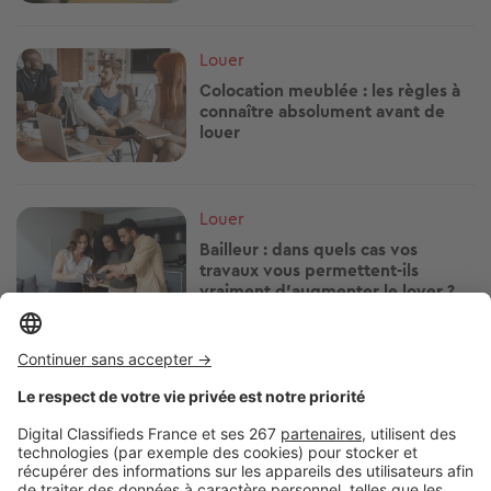
Image
Louer
Colocation meublée : les règles à
connaître absolument avant de
louer
Image
Louer
Bailleur : dans quels cas vos
travaux vous permettent-ils
vraiment d’augmenter le loyer ?
Image
Louer
Volet roulant en panne : locataire
ou propriétaire, à qui revient la
facture ?