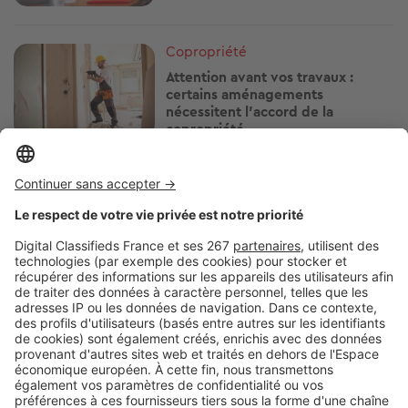
Image
Copropriété
Attention avant vos travaux :
certains aménagements
nécessitent l'accord de la
copropriété
Image
Copropriété
Clim sans autorisation en
copropriété : démontage, justice,
sanctions… ce qui peut arriver
Image
Copropriété
Charges de chauffage : ce que les
copropriétés n'ont pas le droit de
faire