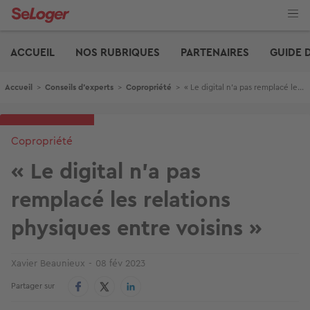
Aller
au
contenu
Edito
principal
ACCUEIL
NOS RUBRIQUES
PARTENAIRES
GUIDE 
Fil d'Ariane
Accueil
>
Conseils d'experts
>
Copropriété
>
« Le digital n'a pas remplacé les relations physiques entre voisins »
Copropriété
« Le digital n'a pas
remplacé les relations
physiques entre voisins »
Xavier Beaunieux
08 fév 2023
Partager sur