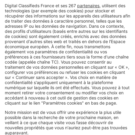
l’immobilier n’en finit plus de
grimper
Image
Villes
Investir à Chambéry : petit prix et
bon rendement !
SeLoger c'est aussi
Retrouvez-nous sur ...