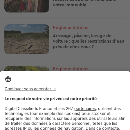
votre immeuble
Image
Réglementations
Arrosage, piscine, lavage de
voiture : quelles restrictions d'eau
près de chez vous ?
Image
Réglementations
Vous plantez une haie ? Ces
essences peuvent vous éviter
bien des problèmes avec le
voisinage