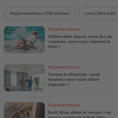
Réglementations (1105 articles)
Louer (843 article
Image
Réglementations
Télétravailler depuis votre lieu de
vacances : avez-vous vraiment le
droit ?
Image
Réglementations
Travaux le dimanche : quels
horaires votre voisin doit-il
respecter ?
Image
Réglementations
Bruit, fêtes, allées et venues : vos
recours contre un Airbnb dans