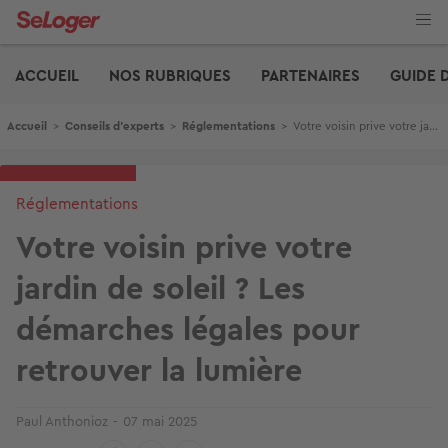
Aller
au
contenu
Edito
principal
ACCUEIL
NOS RUBRIQUES
PARTENAIRES
GUIDE 
Fil d'Ariane
Accueil
>
Conseils d'experts
>
Réglementations
>
Votre voisin prive votre jardin de soleil ? Les démarches légales pour retrouver la lumière
Réglementations
Votre voisin prive votre
jardin de soleil ? Les
démarches légales pour
retrouver la lumière
Paul Anthonioz
07 mai 2025