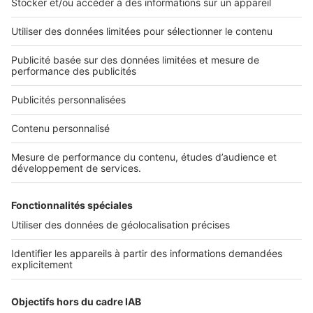
L'ENTREPRISE
Qui sommes-nous ?
Nous contacter
Nous recrutons
NOS APPLICATIONS
Découvrez nos applications
SERVICES PRO
Tous nos services pro
Accès client
Mes annonces sur SeLoger
À DÉCOUVRIR
Annuaire des professionnels
Tout l'immobilier