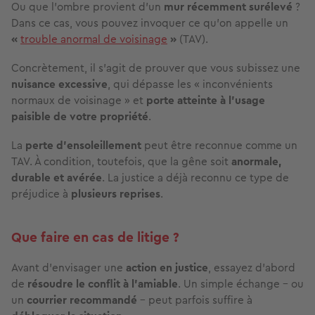
Ou que l’ombre provient d’un
mur récemment surélevé
?
Dans ce cas, vous pouvez invoquer ce qu’on appelle un
«
trouble anormal de voisinage
»
(TAV).
Concrètement, il s’agit de prouver que vous subissez une
nuisance excessive
, qui dépasse les « inconvénients
normaux de voisinage » et
porte atteinte à l’usage
paisible de votre propriété
.
La
perte d’ensoleillement
peut être reconnue comme un
TAV. À condition, toutefois, que la gêne soit
anormale,
durable et avérée
. La justice a déjà reconnu ce type de
préjudice à
plusieurs reprises
.
Que faire en cas de litige ?
Avant d’envisager une
action en justice
, essayez d’abord
de
résoudre le conflit à l’amiable
. Un simple échange – ou
un
courrier recommandé
– peut parfois suffire à