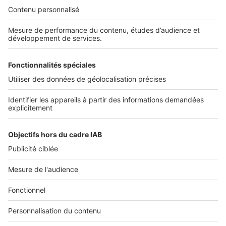
Découvrez nos applications
SERVICES PRO
Tous nos services pro
Accès client
Mes annonces sur SeLoger
À DÉCOUVRIR
Annuaire des professionnels
Tout l'immobilier
Toutes les villes
Tous les départements
Toutes les régions
SeLoger © 1992 - 2023
Annonces Immobilières