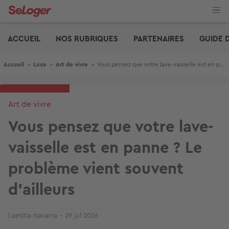
Aller
au
contenu
Edito
principal
ACCUEIL
NOS RUBRIQUES
PARTENAIRES
GUIDE 
Fil d'Ariane
Accueil
>
Luxe
>
Art de vivre
>
Vous pensez que votre lave-vaisselle est en panne ? Le problème vient souvent d'ailleurs
Art de vivre
Vous pensez que votre lave-
vaisselle est en panne ? Le
problème vient souvent
d'ailleurs
Laetitia Navarra
29 jul 2026