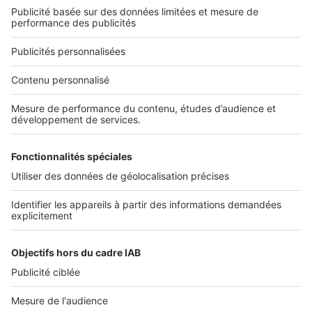
Qui sommes-nous ?
Nous contacter
Nous recrutons
NOS APPLICATIONS
Découvrez nos applications
SERVICES PRO
Tous nos services pro
Accès client
Mes annonces sur SeLoger
À DÉCOUVRIR
Annuaire des professionnels
Tout l'immobilier
Toutes les villes
Tous les départements
Toutes les régions