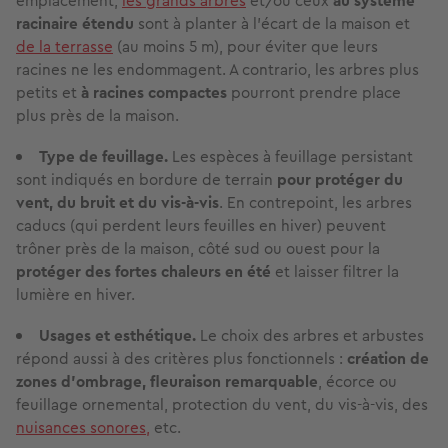
emplacement,
les grands arbres
et/ou ceux
au système
racinaire étendu
sont à planter à l’écart de la maison et
de la terrasse
(au moins 5 m), pour éviter que leurs
racines ne les endommagent. A contrario, les arbres plus
petits et
à racines compactes
pourront prendre place
plus près de la maison.
Type de feuillage.
Les espèces à feuillage persistant
sont indiqués en bordure de terrain
pour protéger du
vent, du bruit et du vis-à-vis
. En contrepoint, les arbres
caducs (qui perdent leurs feuilles en hiver) peuvent
trôner près de la maison, côté sud ou ouest pour la
protéger des fortes chaleurs en été
et laisser filtrer la
lumière en hiver.
Usages et esthétique.
Le choix des arbres et arbustes
répond aussi à des critères
plus fonctionnels :
création de
zones d’ombrage, fleuraison remarquable
, écorce ou
feuillage ornemental, protection du vent, du vis-à-vis, des
nuisances sonores,
etc.