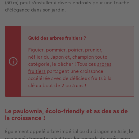
(30 m) peut s’installer à divers endroits pour une touche
d’élégance dans son jardin.
Quid des arbres fruitiers ?
Figuier, pommier, poirier, prunier,
néflier du Japon et, champion toute
catégorie, le pêcher ! Tous ces
arbres
fruitiers
partagent une croissance
accélérée avec de délicieux fruits à la
clé au bout de 2 ou 3 ans !
Le paulownia, écolo-friendly et as des as de
la croissance !
Également appelé arbre impérial ou du dragon en Asie,
le
paulownia tomentosa bat tous les records de croissance