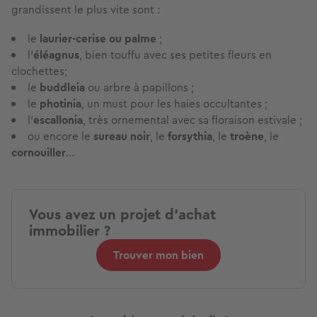
grandissent le plus vite sont :
le
laurier-cerise ou palme
;
l’
éléagnus
, bien touffu avec ses petites fleurs en
clochettes;
le
buddleia
ou arbre à papillons ;
le
photinia
, un must pour les haies occultantes ;
l’
escallonia
, très ornemental avec sa floraison estivale ;
ou encore le
sureau noir
, le
forsythia
, le
troène
, le
cornouiller
...
Vous avez un projet d'achat
immobilier ?
Trouver mon bien