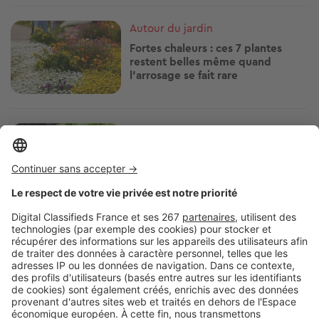
Image
Autour du jardin
Fortes chaleurs : ces 7 plantes
restent belles même quand
l'arrosage se fait rare
Image
Autour du jardin
Marre des limaces au jardin ? Ces
méthodes naturelles ont fait leurs
preuves