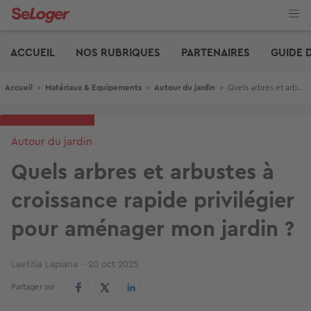
Aller
au
contenu
Edito
principal
ACCUEIL
NOS RUBRIQUES
PARTENAIRES
GUIDE 
Fil d'Ariane
Accueil
>
Matériaux & Equipements
>
Autour du jardin
>
Quels arbres et arbustes à croissance rapide privilégier pour aménager mon jardin ?
Autour du jardin
Quels arbres et arbustes à
croissance rapide privilégier
pour aménager mon jardin ?
Laetitia Lapiana
20 oct 2025
Partager sur