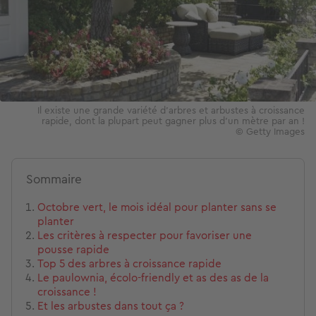
Il existe une grande variété d'arbres et arbustes à croissance
rapide, dont la plupart peut gagner plus d'un mètre par an !
© Getty Images
Sommaire
Octobre vert, le mois idéal pour planter sans se
planter
Les critères à respecter pour favoriser une
pousse rapide
Top 5 des arbres à croissance rapide
Le paulownia, écolo-friendly et as des as de la
croissance !
Et les arbustes dans tout ça ?