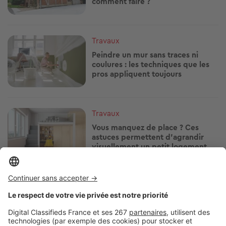
comment faire ?
Image
Travaux
Peindre un mur sans traces ni
coulures : les techniques que les
pros appliquent toujours
Image
Travaux
Vous manquez de place ? Ces
astuces permettent d'agrandir
visuellement un petit logement
Image
Travaux
Si votre eau chaude sent le moisi
ou l'œuf pourri, vérifiez d'abord
votre chauffe-eau