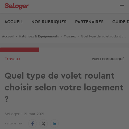
Aller
au
contenu
Edito
principal
ACCUEIL
NOS RUBRIQUES
PARTENAIRES
GUIDE 
Fil d'Ariane
Accueil
>
Matériaux & Equipements
>
Travaux
>
Quel type de volet roulant choisir selon votre logement ?
Travaux
PUBLI-COMMUNIQUÉ
Quel type de volet roulant
choisir selon votre logement
?
SeLoger
21 mar 2021
Partager sur