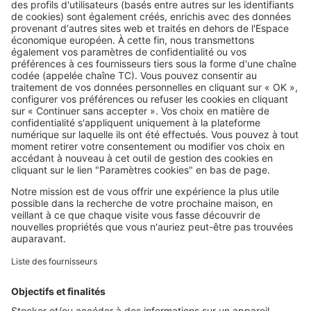
maximum des APL à Reims ?
Pagination
Page
1
2
3
courante
SeLoger c'est aussi
Retrouvez-nous sur ...