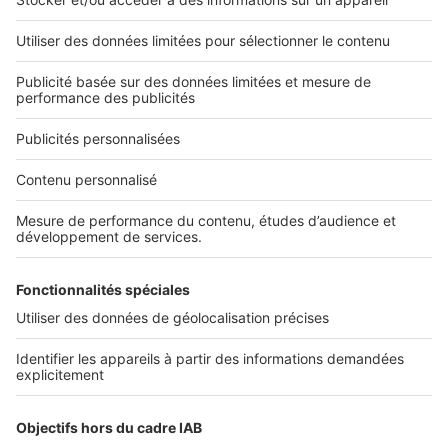
L'ENTREPRISE
Qui sommes-nous ?
Nous contacter
Nous recrutons
NOS APPLICATIONS
Découvrez nos applications
SERVICES PRO
Tous nos services pro
Accès client
Mes annonces sur SeLoger
À DÉCOUVRIR
Annuaire des professionnels
Tout l'immobilier