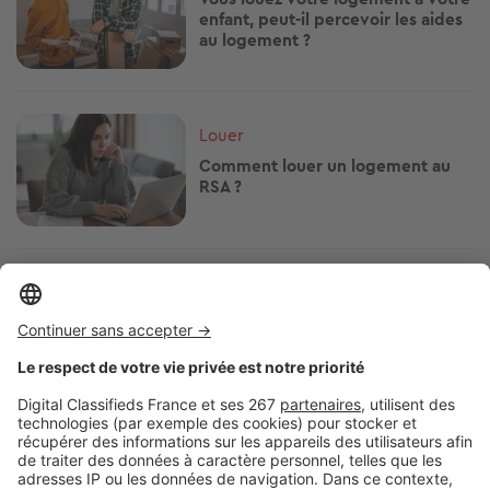
enfant, peut-il percevoir les aides
au logement ?
Image
Louer
Comment louer un logement au
RSA ?
Image
Aides financières
Strasbourg : comment faire pour
toucher les APL quand on est au
chômage ?
Image
Aides financières
APL : quels sont les montants