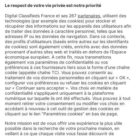
Image
Travaux
Tout ce que vous devez savoir
concernant la garantie biennale
Pagination
Page
1
2
courante
SeLoger c'est aussi