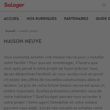
Aller
au
contenu
Edito
principal
ACCUEIL
NOS RUBRIQUES
PARTENAIRES
GUIDE 
Fil d'Ariane
Accueil
>
maison neuve
MAISON NEUVE
Vous souhaitez acheter une maison neuve pour y installer
votre famille ? Pour pouvoir emménager, il faudra que
vous ayez pensé à votre projet de façon précise. Vous
devez déterminer l’endroit où vous voulez vivre et savoir
s’il existe des offres de nouvelles constructions dans le
secteur. Le prix de votre future maison neuve est aussi un
critère important. Quelles prestations attendez-vous de
votre habitation ? Quel budget pouvez-vous accorder à
votre projet ? Votre agent immobilier et votre notaire
peuvent vous aider. Suivez nos conseils et achetez votre