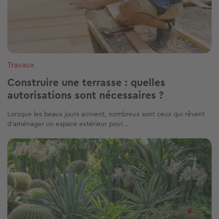
Estimez gratuitement votre bien en 2
min
Estimer mon bien
Cet article vous a été utile ?
Partager sur
Plus de conseils
terrasse
amenagement exterieur
jardin