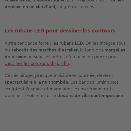
Posées sur une table, près d’un
canapé d’extérieur
ou au
bord d’une piscine, elles installent aussitôt une
ambiance
chaleureuse, presque intime
. Leur vrai point fort ?
On les
déplace en un clin d’œil
, au gré des envies.
Les rubans LED pour dessiner les contours
Autre tendance forte :
les rubans LED
. On les intègre sous
les
rebords des marches d’escalier
, le long des
margelles
de piscine
ou sous les arêtes d’un banc en pierre pour
dessiner les contours du jardin
.
Cet éclairage, presque invisible en journée, devient
spectaculaire à la nuit tombée
. Les bandes lumineuses
sculptent l’espace et magnifient les matériaux bruts,
donnant à votre terrasse
des airs de villa contemporaine
.