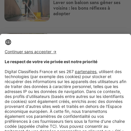
Salon de jardin : nos 5 inspirations coups
de cœur pour une terrasse canon
Envie de relooker votre salon de jardin ? Qu’il soit mini ou XXL, cet
espace mérite toute votre...
A la une !
Décoration intérieure (485 articles)
Vivre à... (237
Image
Aménagement extérieur
Carport solaire : est-ce vraiment
un investissement rentable pour
votre maison ?
Image
Aménagement extérieur