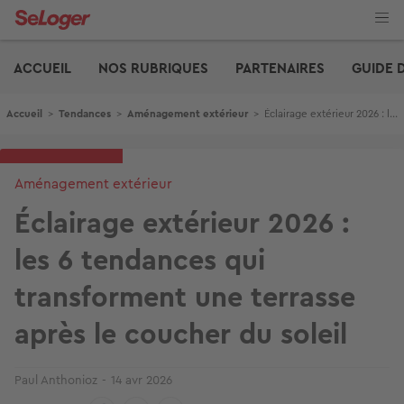
Aller
au
contenu
Edito
principal
ACCUEIL
NOS RUBRIQUES
PARTENAIRES
GUIDE 
Fil d'Ariane
Accueil
>
Tendances
>
Aménagement extérieur
>
Éclairage extérieur 2026 : les 6 tendances qui transforment une terrasse après le coucher du soleil
Aménagement extérieur
Éclairage extérieur 2026 :
les 6 tendances qui
transforment une terrasse
après le coucher du soleil
Paul Anthonioz
14 avr 2026