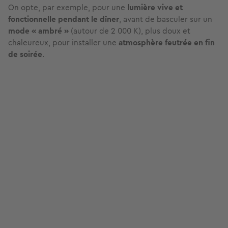
L’éclairage connecté qui s’adapte à
l’ambiance
Grâce à la
domotique
, l’éclairage devient intelligent.
Depuis votre téléphone ou à la voix
, vous pouvez
changer
l’intensité et la couleur de la lumière
pour créer
l’ambiance parfaite
en quelques secondes.
On opte, par exemple, pour une
lumière vive et
fonctionnelle
pendant le dîner
, avant de basculer sur un
mode « ambré »
(autour de 2 000 K), plus doux et
chaleureux, pour installer une
atmosphère feutrée
en fin
de soirée
.