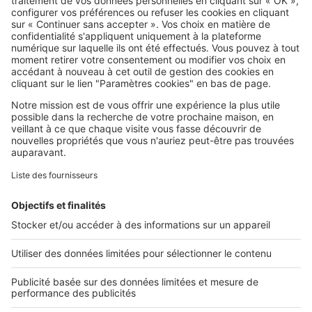
Douche de jardin : autorisation,
évacuation, prix… ce qu'il faut
savoir avant de se lancer
Image
Aménagement extérieur
Ces astuces déco apportent de
l'ombre à votre terrasse pour
quelques dizaines d'euros
Image
Aménagement extérieur
Laver son balcon sans gêner ses
voisins : les bons réflexes à
adopter
Image
Aménagement extérieur
La plunge pool : la mini-piscine qui