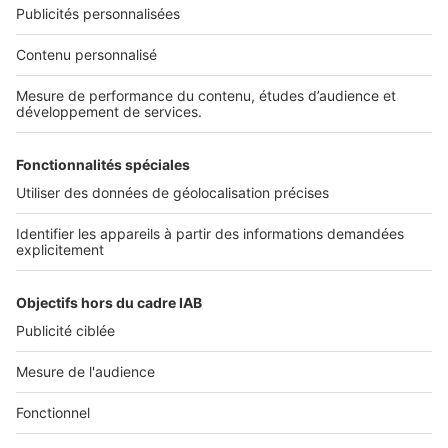
pourrait bien devenir la nouvelle
norme
SeLoger c'est aussi