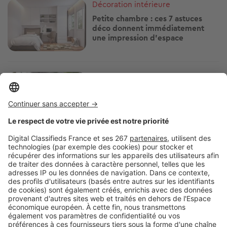
Image
Décoration intérieure
Petite chambre : ces 7 astuces
déco donnent immédiatement
une impression d’espace
Image
Décoration intérieure
Et si vos plantes vous aidaient à
mieux vivre la canicule ? Voici
lesquelles choisir