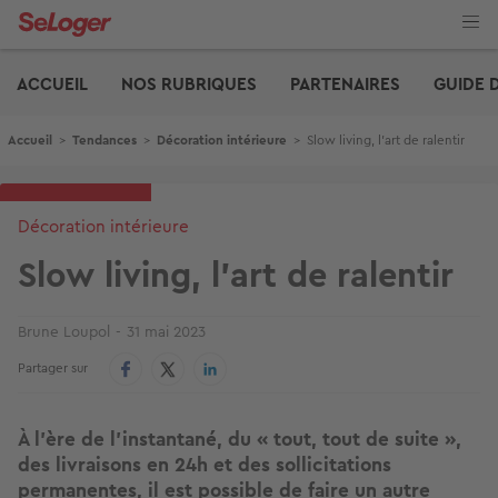
Aller
au
contenu
Edito
principal
ACCUEIL
NOS RUBRIQUES
PARTENAIRES
GUIDE 
Fil d'Ariane
Accueil
>
Tendances
>
Décoration intérieure
>
Slow living, l’art de ralentir
Décoration intérieure
Slow living, l’art de ralentir
Brune Loupol
31 mai 2023
Partager sur
À l’ère de l’instantané, du « tout, tout de suite »,
des livraisons en 24h et des sollicitations
permanentes, il est possible de faire un autre