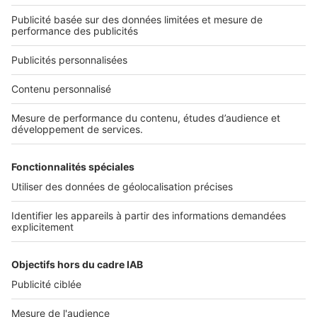
Qui sommes-nous ?
Nous contacter
Nous recrutons
NOS APPLICATIONS
Découvrez nos applications
SERVICES PRO
Tous nos services pro
Accès client
Mes annonces sur SeLoger
À DÉCOUVRIR
Annuaire des professionnels
Tout l'immobilier
Toutes les villes
Tous les départements
Toutes les régions