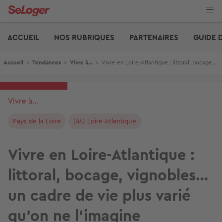
Aller
au
contenu
Edito
principal
ACCUEIL
NOS RUBRIQUES
PARTENAIRES
GUIDE 
Fil d'Ariane
Accueil
>
Tendances
>
Vivre à...
>
Vivre en Loire-Atlantique : littoral, bocage, vignobles… un cadre de vie plus varié qu’on ne l’imagine
Vivre à...
Pays de la Loire
(44) Loire-Atlantique
Vivre en Loire-Atlantique :
littoral, bocage, vignobles…
un cadre de vie plus varié
qu’on ne l’imagine