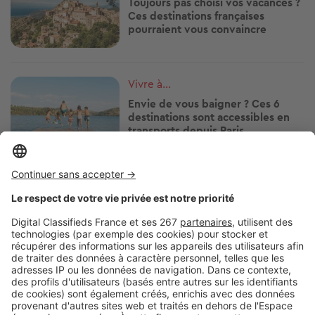
Toujours pas choisi vos vacances ?
Ces destinations françaises
pourraient vous convaincre
Image
Vivre à...
Envie de vous baigner ? Ces 6
destinations sont accessibles en
transports depuis Paris
Image
Vivre à...
Ces stations balnéaires où la vie
bat son plein toute l'année !
Image
Vivre à...
S'installer au bord de la mer : ces