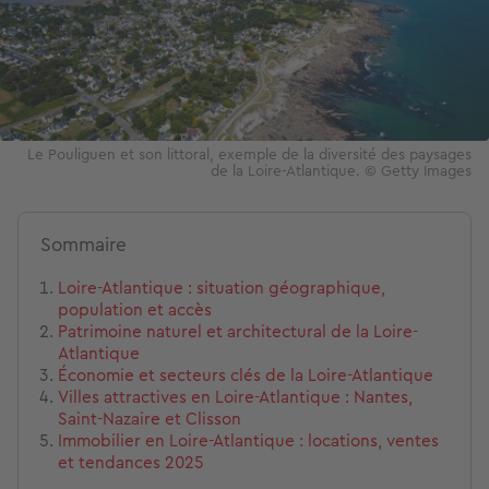
Le Pouliguen et son littoral, exemple de la diversité des paysages
de la Loire-Atlantique. © Getty Images
Sommaire
Loire-Atlantique : situation géographique,
population et accès
Patrimoine naturel et architectural de la Loire-
Atlantique
Économie et secteurs clés de la Loire-Atlantique
Villes attractives en Loire-Atlantique : Nantes,
Saint-Nazaire et Clisson
Immobilier en Loire-Atlantique : locations, ventes
et tendances 2025