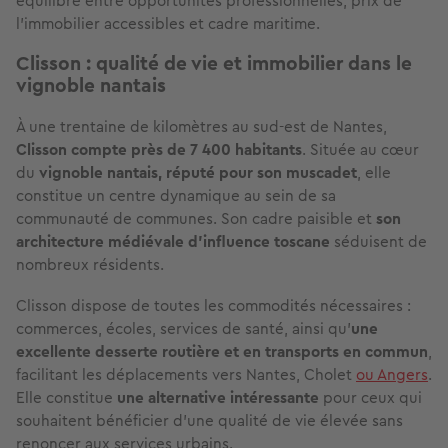
équilibre entre opportunités professionnelles, prix de
l’immobilier accessibles et cadre maritime.
Clisson : qualité de vie et immobilier dans le
vignoble nantais
À une trentaine de kilomètres au sud-est de Nantes,
Clisson compte près de 7 400 habitants
. Située au cœur
du
vignoble nantais, réputé pour son muscadet
, elle
constitue un centre dynamique au sein de sa
communauté de communes. Son cadre paisible et
son
architecture médiévale d’influence toscane
séduisent de
nombreux résidents.
Clisson dispose de toutes les commodités nécessaires :
commerces, écoles, services de santé, ainsi qu’
une
excellente desserte routière et en transports en commun
,
facilitant les déplacements vers Nantes, Cholet
ou Angers
.
Elle constitue
une alternative intéressante
pour ceux qui
souhaitent bénéficier d’une qualité de vie élevée sans
renoncer aux services urbains.