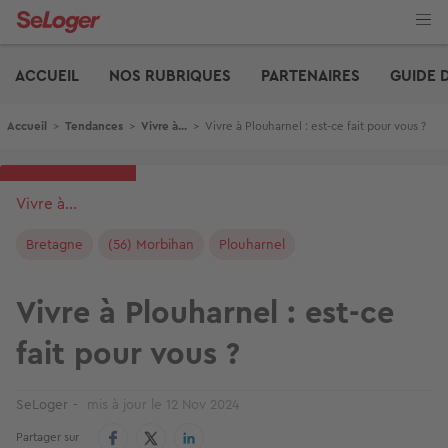
Aller
au
contenu
Edito
principal
ACCUEIL
NOS RUBRIQUES
PARTENAIRES
GUIDE 
Fil d'Ariane
Accueil
>
Tendances
>
Vivre à...
>
Vivre à Plouharnel : est-ce fait pour vous ?
Vivre à...
Bretagne
(56) Morbihan
Plouharnel
Vivre à Plouharnel : est-ce
fait pour vous ?
SeLoger
mis à jour le
12 Nov 2024
Partager sur