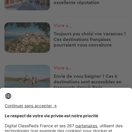
excellente réputation
Image
Vivre à...
Toujours pas choisi vos vacances ?
Ces destinations françaises
pourraient vous convaincre
Image
Vivre à...
Envie de vous baigner ? Ces 6
destinations sont accessibles en
transports depuis Paris
Image
Vivre à...
Ces stations balnéaires où la vie
bat son plein toute l'année !