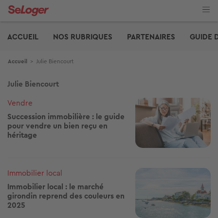
Aller
au
contenu
Edito
principal
ACCUEIL
NOS RUBRIQUES
PARTENAIRES
GUIDE 
Fil d'Ariane
Accueil
>
Julie Biencourt
Julie Biencourt
Image
Vendre
Succession immobilière : le guide
pour vendre un bien reçu en
héritage
Image
Immobilier local
Immobilier local : le marché
girondin reprend des couleurs en
2025