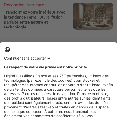
Décoration intérieure
Image
Transformez votre intérieur avec
la tendance Terra Futura, fusion
parfaite entre nature et
technologie
Image
Réglementations
Reprise du bail HLM de vos
parents : dans quels cas est-ce
réellement possible ?
Image
Copropriété
Copropriété : et si c'était le bon
moment pour changer
d'ascenseur ?