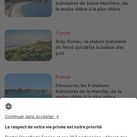
balnéaires de Seine-Maritime, de
la moins chère à la plus chère
Image
France
Bray-Dunes : la station balnéaire
du Nord qui défie la baisse des
prix
Image
France
Découvrez les 9 stations
balnéaires de la Manche, de la
moins chère à la plus chère
Image
France
Notre classement des 8 stations
balnéaires de Corse-du-Sud, de la