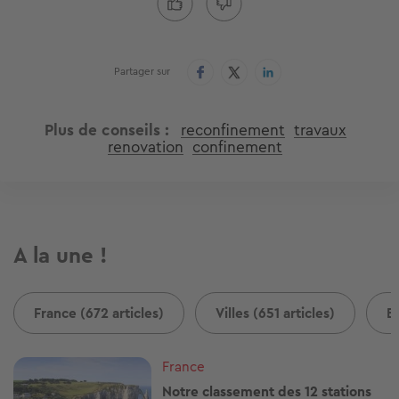
Partager sur
Plus de conseils
reconfinement
travaux
renovation
confinement
A la une !
France (672 articles)
Villes (651 articles)
B
Image
France
Notre classement des 12 stations