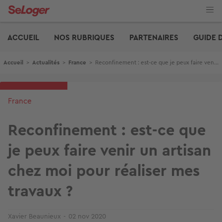
Aller
au
contenu
Edito
principal
ACCUEIL
NOS RUBRIQUES
PARTENAIRES
GUIDE 
Fil d'Ariane
Accueil
>
Actualités
>
France
>
Reconfinement : est-ce que je peux faire venir un artisan chez moi pour réaliser mes travaux ?
France
Reconfinement : est-ce que
je peux faire venir un artisan
chez moi pour réaliser mes
travaux ?
Xavier Beaunieux
02 nov 2020