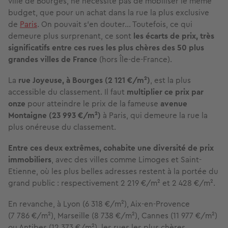
ville de Bourges, ne nécessite pas de mobiliser le même
budget, que pour un achat dans la rue la plus exclusive
de
Paris
. On pouvait s’en douter… Toutefois, ce qui
demeure plus surprenant, ce sont
les écarts de prix, très
significatifs entre ces rues les plus chères des 50 plus
grandes villes de France
(hors Île-de-France).
La
rue
Joyeuse, à Bourges (2 121 €/
m²
)
, est la plus
accessible du classement. Il faut
multiplier ce prix par
onze
pour atteindre le prix de la fameuse
avenue
Montaigne (23
993 €/m²)
à Paris, qui demeure la rue la
plus onéreuse du classement.
Entre ces deux extrêmes, cohabite une diversité de prix
immobiliers
, avec des villes comme Limoges et Saint-
Etienne, où les plus belles adresses restent à la portée du
grand public : respectivement 2 219 €/m² et 2 428 €/m².
En revanche, à Lyon (6 318 €/m²), Aix-en-Provence
(7 786 €/m²), Marseille (8 738 €/m²), Cannes (11 977 €/m²)
ou Antibes (12 373 €/m²), les rues les plus chères