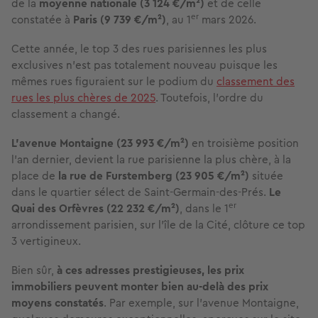
de la
moyenne nationale (3 124 €/m²)
et de celle
er
constatée à
Paris (9 739 €/m²)
, au 1
mars 2026.
Cette année, le top 3 des rues parisiennes les plus
exclusives n'est pas totalement nouveau puisque les
mêmes rues figuraient sur le podium du
classement des
rues les plus chères de 2025
. Toutefois, l’ordre du
classement a changé.
L’avenue Montaigne (23 993 €/m²)
en troisième position
l’an dernier, devient la rue parisienne la plus chère, à la
place de
la rue de Furstemberg (23 905 €/m²)
située
dans le quartier sélect de Saint-Germain-des-Prés.
Le
er
Quai des Orfèvres (22 232 €/m²)
, dans le 1
arrondissement parisien, sur l’île de la Cité, clôture ce top
3 vertigineux.
Bien sûr,
à ces adresses prestigieuses, les prix
immobiliers peuvent monter bien au-delà des prix
moyens constatés
. Par exemple, sur l’avenue Montaigne,