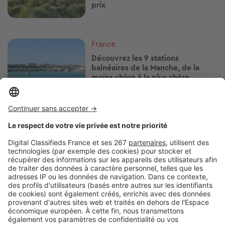
prix
Image
France
Découvrez les 9 stations
balnéaires de la Manche, de la
moins chère à la plus chère
Image
France
Notre classement des 8 stations
balnéaires de Corse-du-Sud, de la
moins chère à la plus chère
Image
France
Fécamp : où en sont les prix de
l’immobilier en 2026 ?