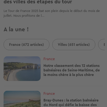
des villes des étapes du tour
Le Tour de France 2025 bat son plein depuis le début du mois de
juillet. Nous profitons de l...
A la une !
France (672 articles)
Villes (651 articles)
B
Image
France
Notre classement des 12 stations
balnéaires de Seine-Maritime, de
la moins chère à la plus chère
Image
France
Bray-Dunes : la station balnéaire
du Nord qui défie la baisse des