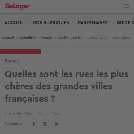
Aller
au
contenu
Edito
principal
ACCUEIL
NOS RUBRIQUES
PARTENAIRES
GUIDE 
Fil d'Ariane
Accueil
>
Actualités
>
France
>
Quelles sont les rues les plus chères des grandes villes françaises ?
France
Quelles sont les rues les plus
chères des grandes villes
françaises ?
Christelle Privat
01 avr 2026
Partager sur