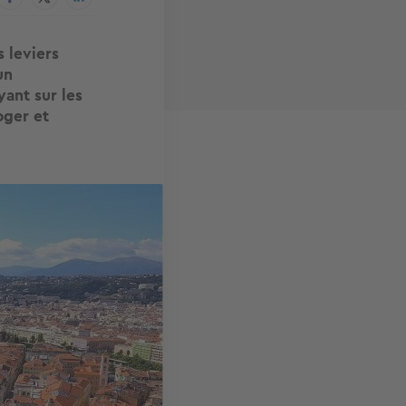
 leviers
un
ant sur les
oger et