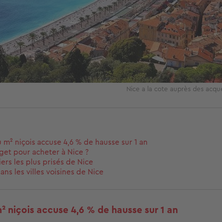
Nice a la cote auprès des acqu
u m² niçois accuse 4,6 % de hausse sur 1 an
et pour acheter à Nice ?
iers les plus prisés de Nice
ans les villes voisines de Nice
m² niçois accuse 4,6 % de hausse sur 1 an