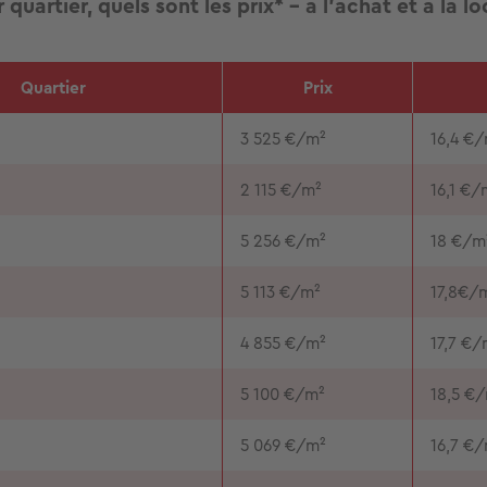
 quartier, quels sont les prix* - à l’achat et à la l
Quartier
Prix
3 525 €/m²
16,4 €
2 115 €/m²
16,1 €/
5 256 €/m²
18 €/m
5 113 €/m²
17,8€/
4 855 €/m²
17,7 €/
5 100 €/m²
18,5 €
5 069 €/m²
16,7 €