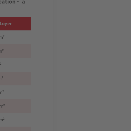
ocation - à
Loyer
/m²
m²
²
m²
m²
/m²
/m²