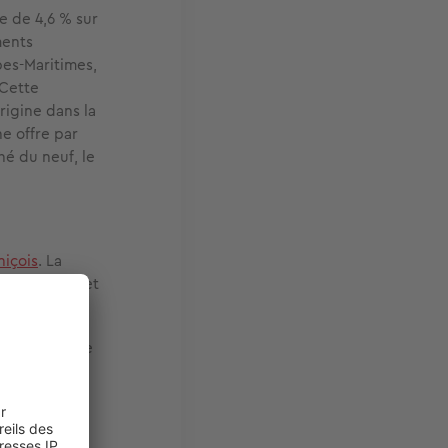
e de 4,6 % sur
ments
pes-Maritimes,
 Cette
rigine dans la
e offre par
hé du neuf, le
niçois
. La
ve Bensimon et
 10 %
». Jorge
er de façon
ux Niçois,