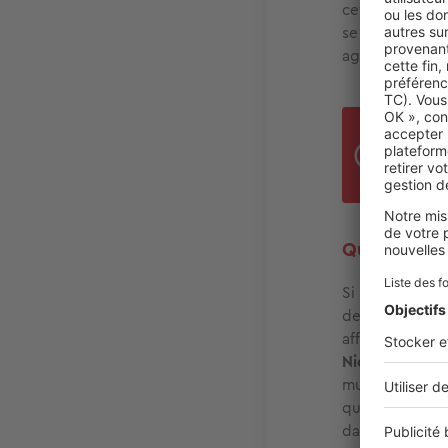
cette évolutio
se résigner à 
agent immobili
Le
p
8,9 
Quel budget
Si seulement 2
deux métropole
affiche des pr
Nice compte pa
muros, les pri
quartier L’Ari
dans le quartie