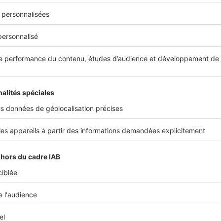
our de rue de France.
ros de l'immobilier
endu un grand 3 pièces situé rue Smolett à 360 000 €. Dans la
est vendu en 2021 à 85 000 €. Rue Barla, un 3 pièces en étage é
000 €. Enfin, rue Scaliero, un appartement avec 3 chambres, ter
endu 367 000 € ». Sébastien Pettegola, agent immobilier à Nice
récemment vendu dans le
secteur Cimiez
un appartement F3 de 
s de 10 jours à 418 000 €. Dans le secteur Victor Hugo, un app
é preneur à 1,3 M €. ». Samuel Benzazon, agent immobilier à Ni
igné un deux-pièces de 52 m² avec terrasse qui s’est vendu 32
nique visite ! Je pense également à un autre appartement de 28
 000 €. Ces prix représentent bien l’état du marché actuel dans 
agent immobilier à Nice
io de 25 à 30 m² avec de bonnes prestations et un balcon, il fa
, en moyenne. Une terrasse fait généralement monter les prix j
de 40 m² affiche en général un loyer entre 800 et 850 €. Enfin, 