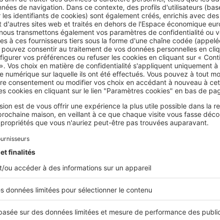
n est une mauvaise nouvelle. Un grand nombre d’entre eux doiv
s’éloigner de la mer pour acquérir un bien immobilier ». Sébast
er à Nice
rix du m² à Nice
enregistre, en moyenne, 4,6 % de hausse sur 1 
% sur 2 ans) dans l'ancien, pour atteindre 4 877 €/m².
 pour acheter à Nice ?
03 kilomètres séparent Nice de Marseille, en termes de prix imm
s sont à des années-lumière l’une de l’autre. En effet, alors qu
ix, étonnamment, bas pour une ville de son poids démographique
rmi les métropoles de France les plus chères à l’achat immobi
x de vente (maisons et appartements confondus) vont de 2 115 
ane à 7 618 €/m² dans le secteur du Mont-Boron en passant par 
r Saint-Roch, 4 995 €/m² dans le quartier Rimiez, 5 209 €/m² à 