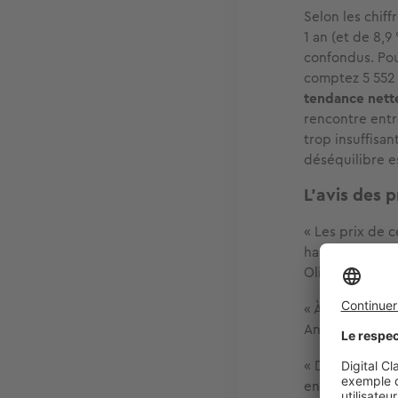
Selon les chiff
1 an (et de 8,
confondus. Pou
comptez 5 552 
tendance nette
rencontre entr
trop insuffisan
déséquilibre e
L'avis des p
« Les prix de 
hausse est ain
Olivier Flajsza
« À Nice Nord,
Antonio, agent
« Dans le sect
encore plus im