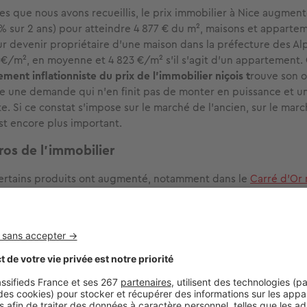
res que nous avons recueillis, le prix immobilier à Nice augment
9 % sur 2 ans) pour atteindre 4 877 € du m², maisons et apparte
r devenir propriétaire d’une maison dans la préfecture des Al
€/m², en moyenne et 4 823 €/m² s’il s’agit d’un appartement.
ment inflationniste du prix de l’immobilier niçois t
rouve son o
e une demande qui n’en finit pas de monter en puissance et un
te. Si ce constat s’impose sur le marché de l’ancien, sur le marc
st encore plus important.
ros de l'immobilier
certains produits ont augmenté, notamment dans le
Carré d’Or 
si particulièrement sensible pour les produits d’exception. » E
ker, agent immobilier à Nice
 les prix des appartements ont connu une
hausse de l’ordre de
 immobilier à Nice
eur république, les prix sont élevés et continuent de progress
portante que dans les autres secteurs de Nice. Pour de nombre