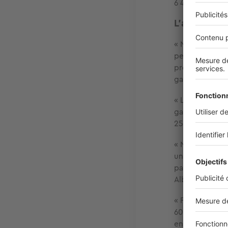
6 431 €/m² aut
L'avis des p
« Nous avons v
petit studio s’
preneur à 265 
garage a été v
« L’agence a 
garage en moin
250 m² a trouv
« Nous avons s
une seule et u
parti pour 275
Alban Leloup, 
« Pour un stud
600 € de loyer
environ. Un T2 