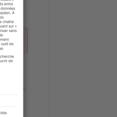
ent, en effet,
ien Pettegola,
an (et
obiliers, les
e Marseille
, à l’inverse,
lier
. Intra-
€/m² dans le
3 992 €/m²
Thiers et