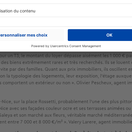
0 €/mois ». Nicolas Dupont, agent immobilier à Nice
io dans l’hypercentre
, les acheteurs devront disposer d’enviro
iers, il faut compter 215 000 € pour un T2, à partir de 300 000 
 un T4. Une maison à Nice coûte 800 000 € environ ». Fabien H
ice
centre niçois, un studio sera proposé pour un loyer mensuel osc
Pour un T3, le montant du loyer dépasse aisément les 1 000 € pa
t des biens extrêmement rares et très recherchés. Ils se louent
 vite par des familles. Quant aux prix immobiliers, ils oscillent 
on la typologie des logements, leur exposition, l’étage auxquels
ils comportent un extérieur ou non ». Olivier Pescheux, agent i
x-Nice, sur la place Rossetti, probablement l’une des plus pitto
e Nice avec ses façades couleur ocre et ses terrasses animées ou
aleya et son marché aux fleurs, véritable marché méditerranéen
lent entre 7 000 et 8 000 €/m² ». Valery Larere, agent immobilie