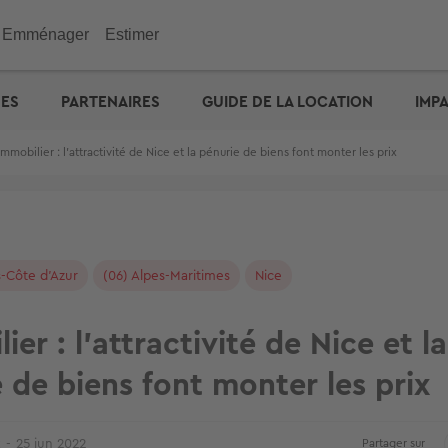
Emménager
Estimer
immobilier
Investir
Outils
Outils
Outils
UES
PARTENAIRES
GUIDE DE LA LOCATION
IMP
ENGIE : déménagez facil
emporaire
e maison
n appartement
de vacances
eurs
 maison
 immobilière
cité d'emprunt
Checklist de l'acheteur
Estimation prix des loyers
Calculez votre prêt � tau
Calculez vos mensualités
Estimation maison
& Commerces
Immobilier : l’attractivité de Nice et la pénurie de biens font monter les prix
otre prêt � taux zéro
Défiscalisation
Check-lists location
Dossier Loi Pinel
Estimez vos frais de notai
Estimation appartement
biens vendus
Choisir un agent
Dossier de location
Simulateur de financemen
e : capacité d'emprunt
Votre crédit : comparez le
Propriétaire ? Déposez vo
annonce
-Côte d'Azur
(06) Alpes-Maritimes
Nice
ier : l’attractivité de Nice et la
 de biens font monter les prix
x
25 jun 2022
Partager sur