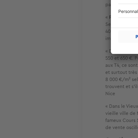
partir de 1 40
«
Pour un stud
Selon les quart
400 000 € pour
immobilier à N
« Dans l’hyper
550 et 650 €. 
aux T4, ce son
et surtout très
8 000 €/m² sel
trouvent et s’
Nice
« Dans le Vieu
vieille ville d
fameux Cours S
de vente oscil