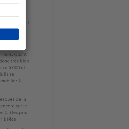
n 150 000 €.
€ pour un T3 et
eitz, agent
illant entre
r mois. Quant
 donc très bien
entre 5 000 et
 ils se
mmobilier à
resques de la
 encore sur le
 (…) les prix
r à Nice