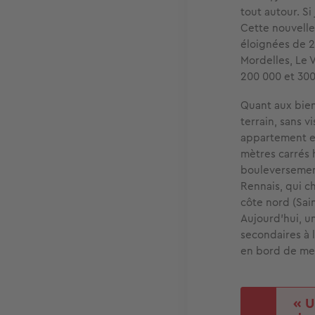
tout autour. Si
Cette nouvelle
éloignées de 2
Mordelles, Le 
200 000 et 300
Quant aux bien
terrain, sans v
appartement en
mètres carrés 
bouleversement
Rennais, qui c
côte nord (Sai
Aujourd'hui, u
secondaires à 
en bord de me
« U