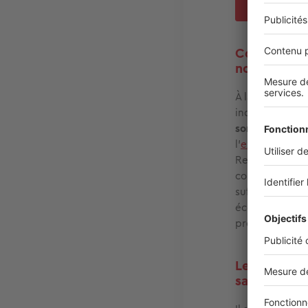
Comment exp
notamment,
À la base, ce q
indéniablemen
sorte, la banli
l’
explosion du t
Rennes et de p
continuant de t
suffisante pour
économiquement
proche se trou
Le marché d
sanitaire. E