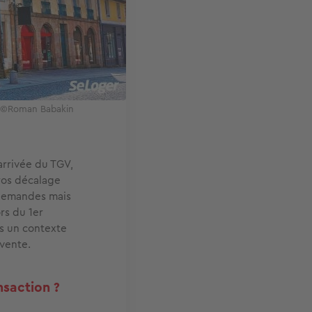
 ! ©Roman Babakin
arrivée du TGV,
gros décalage
 demandes mais
ors du 1er
s un contexte
 vente.
ansaction ?