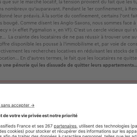
s que sur le marché locatif, la tension provient du fait que les 
s nombreux qu’auparavant. Pendant le 1er confinement, à Ren
donné leur préavis. À la sortie du confinement, certains l’ont fai
as bougé. Comme disent les Anglo-Saxons, nous sommes face à 
hecy » (« effet Pygmalion », en VF). C’est un cercle vicieux qui 
te… La crainte des locataires de ne pas réussir à trouver une au
ffre disponible les pousse à l’immobilisme et, par voie de co
ctivement les recherches locatives en réduisant les stocks de
ocation… En d’autres termes, le fait que les locataires ne quitte
e une pénurie qui les dissuade de quitter leurs appartements
rix au m² à Rennes
augmente de 9,4 % sur 1 an pour atteindre 
rce : Baromètre LPI-SeLoger)
nnais présente-t-il des spécificités ?
t, nous faisions face à une demande indiscriminée sur tous les 