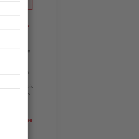
d Ouest et,
, c’est
e, en quelque
r), adossée à
le de vivre à
space) tout en
lle est
mique, à la fois
 plage la plus
 de la crise