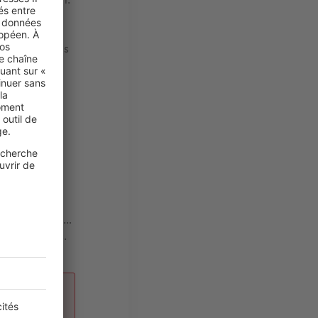
n moins de
i d’espace
maisons et les
andes sans
phase
ême.
ion
. En effet,
jets ou les
ue les prix
ente les biens…
eurs projets.
 »