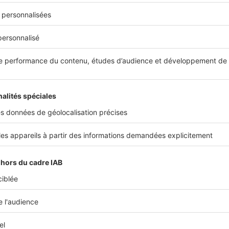
liquez-vous l'attractivité grandissante du Gran
 de Rennes ?
ui a véritablement déclenché le regain d’attractivité de Rennes
t l’arrivée du TGV. On peut même dire que
Rennes est devenu
eue de Paris
. Cette proximité avec la capitale (1h30 en train, Ndl
élétravail
, constitue un véritable atout. Il est désormais possib
rofiter d’une meilleure qualité de vie (plus de calme, plus d’e
ravailler à Paris. Sur Rennes, l’offre tant servicielle que culture
 qu’un Parisien ne s’y sente pas isolé.
C’est aussi une ville dyna
 et culturellement. Enfin, nous sommes proches de la mer (la
ve à 84 km, Ndlr).
e la maison individuelle semble être sorti renforcé
st-ce encore plus vrai en Bretagne ?