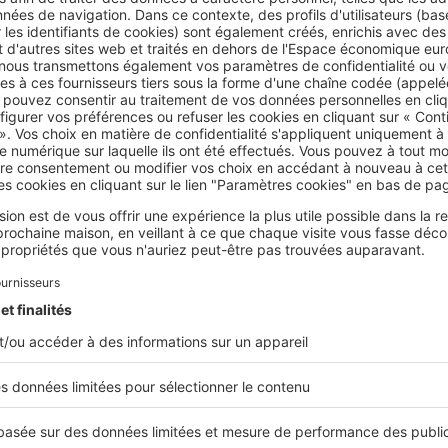
 fin du premier confinement, je note qu’on recense de moins e
es appartements ne disposant pas de balcon, ni de terrasse n
utre part, la demande s’est considérablement renforcée sur les 
vec terrasses. Or, ces biens étant rares,
on engrange les dem
atisfaire
. Enfin, je pense qu’à Rennes, nous avons atteint une 
rs que l’économie s’essouffle, la demande tend à en faire de m
t-on vers une baisse de la demande ?
t forte, la demande semble connaître les
prémices d’une inflex
 commence à voir les premiers acquéreurs renoncer à leurs pro
qu’ils sont persuadés que le marché va se casser la figure et q
ls ne veulent donc plus acheter aux prix auxquels ont leur prés
eurs et acquéreurs campent sur leurs positions et repoussent l
e marché de l’immobilier est ultra tendu à Rennes
dicte Hecker, Directrice associée de PGA Immobilier