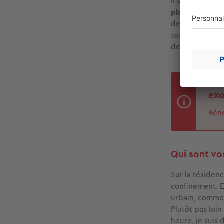
Il s’est formé
plaqueraient t
de déménagemen
tourné court. 
de venir s’inst
« I
exo
Bén
Qui sont vos
Sur la résiden
confinement. E
urbain, comm
Plutôt pas loin
heure, je suis