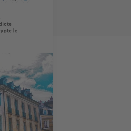
s
dicte
rypte le