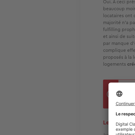
Oui. À ceci prè
beaucoup moin
locataires ont 
majorité n’a p
fulfilling prop
et ainsi de sui
par manque d’o
complique effe
proposés à la l
logements
cré
Le
p
(Sou
Le marché re
Jusqu’à présen