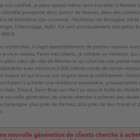
 je suis confiné, je peux quand même venir travailler à Rennes to
 clientèle prospecte donc autour de Rennes, dans des commun
0 à 40 kilomètres (2e couronne : Parthenay-de-Bretagne, Hédé
Verger, L'Hermitage, Ndlr). Ce sont principalement des petits 
 000 €.
s recherchés, il s'agit essentiellement de petites maisons ave
is-à-vis ni voisins. Parmi mes clients, je compte un médecin, qui 
 plein cœur de ville de Rennes et qui cherche une petite mai
habitables avec minimum 3 000 mètres carrés de terrain autour
 majeur et qui trouve son origine dans le confinement. Histor
herchaient à acheter une résidence secondaire, prospectaient 
nt-Malo, Dinard, Saint-Briac-sur-Mer) ou dans le Golfe du Morbih
ne nouvelle génération de clients cherche à acheter des résid
la campagne, plus près de Rennes, plus près de leur travail et
r.
ne nouvelle génération de clients cherche à ache