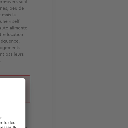
turn-overs sont
nes, peu de
t mais la
une « self
s’auto-alimente
tre location
nséquence,
 logements
nt pas leurs
…
3 850 €
types de bien.