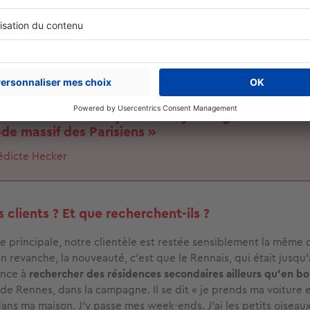
 une espèce de mythologie autour d’un
exode massif des Parisie
out pour venir s’installer à Rennes
. En réalité, il y a eu beauco
t suite au confinement mais force est de constater que la p
Sur l’ensemble des Parisiens - pour ne citer qu’eux - qui ont eu
aller à Rennes, je dirais que seuls 5 % ont franchi le pas.
l s’est formé une espèce de mythologie autour d’
de massif des Parisiens »
édicte Hecker
 clients ? Et que recherchent-ils ?
ce principale, notre clientèle est restée sensiblement la même 
n revanche, la nouveauté, c'est que le Rennais, qui était jusqu'
ence à
rechercher des résidences secondaires ailleurs qu'en b
 de Rennes, dans la campagne. Il se dit « je prends ma voiture 
 dans ma maison. J'y passe mes week-ends. J'ai les petits oisea