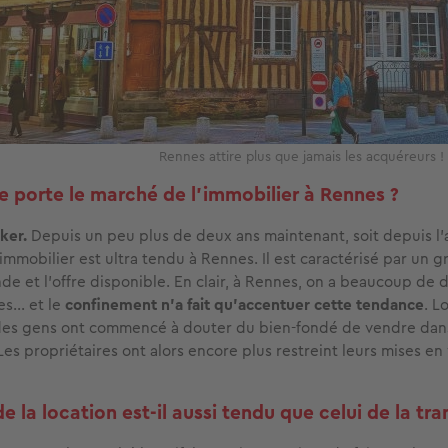
Rennes attire plus que jamais les acquéreurs
porte le marché de l'immobilier à Rennes ?
ker.
Depuis un peu plus de deux ans maintenant, soit depuis l’
immobilier est ultra tendu à Rennes. Il est caractérisé par un 
de et l’offre disponible. En clair, à Rennes, on a beaucoup de
res… et le
confinement n’a fait qu’accentuer cette tendance
. L
des gens ont commencé à douter du bien-fondé de vendre dan
Les propriétaires ont alors encore plus restreint leurs mises en
e la location est-il aussi tendu que celui de la tr