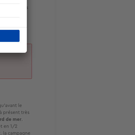
ns
qui
up de velléités
lupart ont
 pour projet
un
qu’avant le
à présent très
ord de mer
.
et en 1/2
ux, la campagne