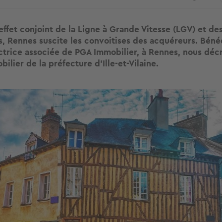
effet conjoint de la Ligne à Grande Vitesse (LGV) et de
, Rennes suscite les convoitises des acquéreurs. Béné
ctrice associée de PGA Immobilier, à Rennes, nous déc
lier de la préfecture d’Ille-et-Vilaine.