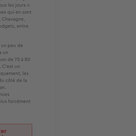
us les jours ».
es qui en sont
, Chavagne,
budgets, entre
c un peu de
a un
son de 70 à 80
. C'est un
iquement, les
du côté de la
an.
ences
 plus forcément
ter