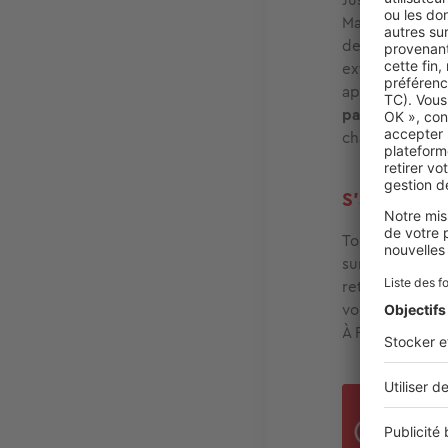
Mais depuis la
demandes sur d
extérieur. D’a
appartements a
parvenir à les s
charnière. Alo
S’achemine-
Tout en restan
sur Rennes, on
retarder parce 
vont chuter. I
À Rennes, vend
« L
Béné