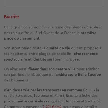
Biarritz
Celle que l’on surnomme « la reine des plages et la plage
des rois » offre au Sud-Ouest de la France la
première
place du classement
.
Son atout phare reste la
qualité de vie
qu’elle propose à
ses habitants, entre plages de sable fin,
côte rocheuse
spectaculaire
et
identité surf
bien marquée.
On aime aussi
flâner dans son centre-ville
pour admirer
son patrimoine historique et l’
architecture Belle Époque
des bâtiments.
Bien desservie
par les transports en commun
(le TGV la
relie à Bordeaux, Toulouse et Paris), Biarritz affiche des
prix au mètre carré élevés
, qui reflètent son attractivité.
Comptez en moyenne
7 491 €/m2
pour vous y installer !