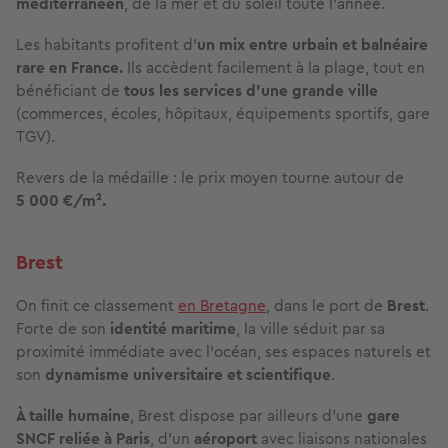
méditerranéen
, de la mer et du soleil toute l’année.
Les habitants profitent d’
un mix entre urbain et balnéaire
rare en France.
Ils accèdent facilement à la plage, tout en
bénéficiant de
tous les
services d’une grande ville
(commerces, écoles, hôpitaux, équipements sportifs, gare
TGV).
Revers de la médaille : le prix moyen tourne autour de
5 000 €/m².
Brest
On finit ce classement
en Bretagne
, dans le port de
Brest
.
Forte de son
identité maritime
, la ville séduit par sa
proximité immédiate avec l’océan, ses espaces naturels et
son
dynamisme universitaire et scientifique
.
À taille humaine
, Brest dispose par ailleurs d’une
gare
SNCF reliée à Paris
, d’un
aéroport
avec liaisons nationales