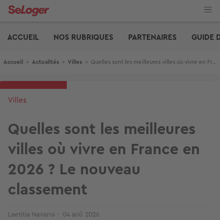
Aller
au
contenu
Edito
principal
ACCUEIL
NOS RUBRIQUES
PARTENAIRES
GUIDE 
Fil d'Ariane
Accueil
>
Actualités
>
Villes
>
Quelles sont les meilleures villes où vivre en France en 2026 ? Le nouveau classement
Villes
Quelles sont les meilleures
villes où vivre en France en
2026 ? Le nouveau
classement
Laetitia Navarra
04 aoû 2026