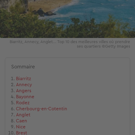
Biarritz, Annecy, Anglet... Top 10 des meilleures villes où prendre
ses quartiers ©Getty Images
Sommaire
Biarritz
Annecy
Angers
Bayonne
Rodez
Cherbourg-en-Cotentin
Anglet
Caen
Nice
Brest