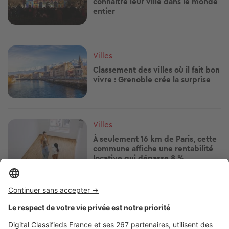
connaître leur ville dans le monde
entier
Image
Villes
Classement des villes où il fait bon
vivre : Grenoble crée la surprise
Image
Villes
À seulement 16 km de Paris, cette
commune affiche une rentabilité
locative qui dépasse 8 %
Image
Villes
L’immobilier à Saint-Nazaire porté
par un cadre de vie de plus en