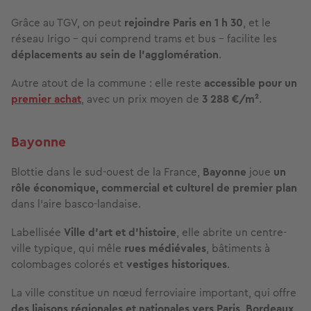
Grâce au TGV, on peut
rejoindre Paris en 1 h 30
, et le
réseau Irigo – qui comprend trams et bus – facilite les
déplacements au sein de l’agglomération
.
Autre atout de la commune : elle reste
accessible
pour un
premier achat
, avec un prix moyen de
3 288 €/m²
.
Bayonne
Blottie dans le sud-ouest de la France,
Bayonne
joue
un
rôle
économique, commercial et culturel de premier plan
dans l’aire basco-landaise.
Labellisée
Ville d’art et d’histoire
, elle abrite un centre-
ville typique, qui mêle
rues médiévales
, bâtiments à
colombages colorés et
vestiges historiques
.
La ville constitue un nœud ferroviaire important, qui offre
des liaisons régionales et nationales vers Paris, Bordeaux,