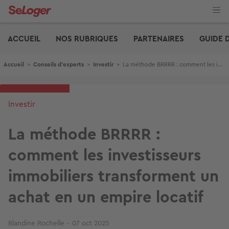
Aller
au
contenu
Edito
principal
ACCUEIL
NOS RUBRIQUES
PARTENAIRES
GUIDE 
Fil d'Ariane
Accueil
>
Conseils d'experts
>
Investir
>
La méthode BRRRR : comment les investisseurs immobiliers transforment un achat en un empire locatif
Investir
La méthode BRRRR :
comment les investisseurs
immobiliers transforment un
achat en un empire locatif
Blandine Rochelle
07 oct 2025