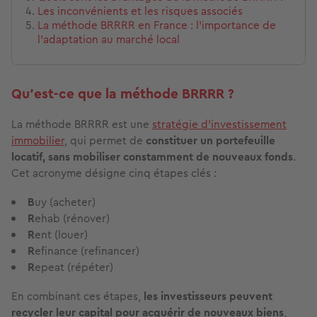
Les inconvénients et les risques associés
La méthode BRRRR en France : l’importance de
l’adaptation au marché local
Qu'est-ce que la méthode BRRRR ?
La méthode BRRRR est une
stratégie d'investissement
immobilier
, qui permet de
constituer un portefeuille
locatif, sans mobiliser constamment de nouveaux fonds
.
Cet acronyme désigne cinq étapes clés :
B
uy (acheter)
R
ehab (rénover)
R
ent (louer)
R
efinance (refinancer)
R
epeat (répéter)
En combinant ces étapes,
les investisseurs peuvent
recycler leur capital pour acquérir de nouveaux biens
,