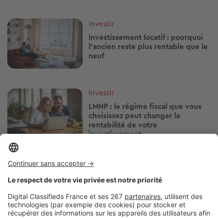
Image
Investir
Investissement locatif : pourquoi
l’ancien reste plus rentable que le
neuf
Image
Investir
LMNP : le régime fiscal que vous
choisissez peut changer la
rentabilité de votre
investissement
Image
Investir
Cessation d’activité de LMNP : ce
qu'il faut savoir