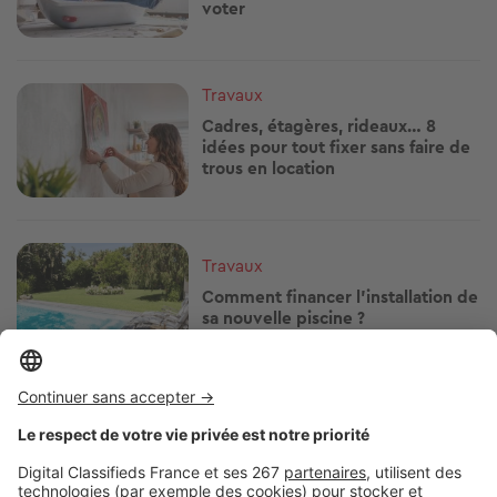
voter
Image
Travaux
Cadres, étagères, rideaux… 8
idées pour tout fixer sans faire de
trous en location
Image
Travaux
Comment financer l'installation de
sa nouvelle piscine ?
Image
Travaux
Rénover sa résidence secondaire :
par quoi commencer ?