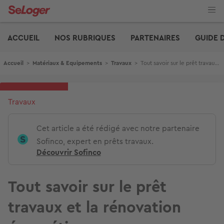
Aller
au
contenu
Edito
principal
ACCUEIL
NOS RUBRIQUES
PARTENAIRES
GUIDE 
Fil d'Ariane
Accueil
>
Matériaux & Equipements
>
Travaux
>
Tout savoir sur le prêt travaux et la rénovation énergétique
Travaux
Cet article a été rédigé avec notre partenaire
Sofinco, expert en prêts travaux.
Découvrir Sofinco
Tout savoir sur le prêt
travaux et la rénovation