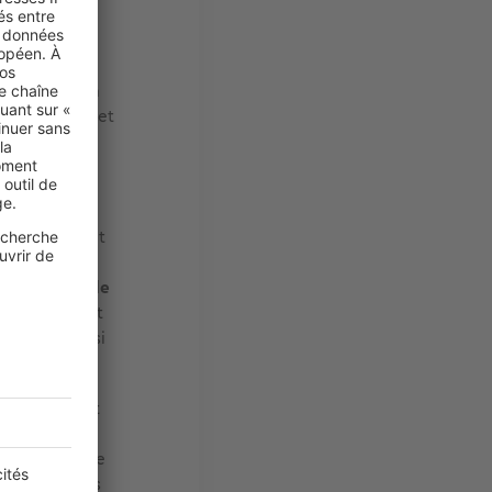
 aimerait
ez plutôt,
au
s une vie, on
 ans à manger et
Dans le cadre
 un geste
omment ? Tout
érisoire,
ie moyenne de
 l’équivalent
ez l’impact si
naturellement
pérature
onsidèrent que
règlent leurs