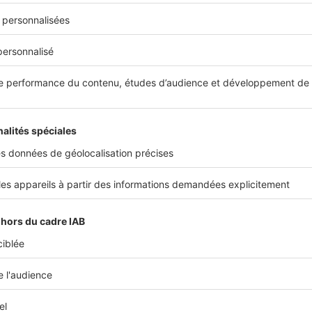
 conséquence... Alors, en baissant la température de votre ch
re deux coups en aidant la planète et en améliorant la qualité 
 une chambre, l’
ADEME
(Agence de l'Environnement et de Maît
'Énergie) recommande une température de 17°C. Associée à u
e couette, elle garantit un sommeil réparateur. Mais dans les
bres des bébés, veillez toutefois à ce que la température soit
ée : entre 18°C et 20°C.
 consommation d'énergie au quotidien
ts, préférer les douches aux bains, éteindre la lumière dès que
es éco-gestes sont déjà bien ancrés dans le quotidien des Franç
 la prévention implantée depuis de nombreuses années. Mais
c
ation ne sont pas encore une habitude pour tout le monde
, 