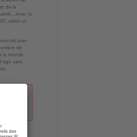
et de la
té... Ainsi, la
021, selon un
pourrait bien
e nombre de
ns le monde
d’agir sans
ose.
cipant