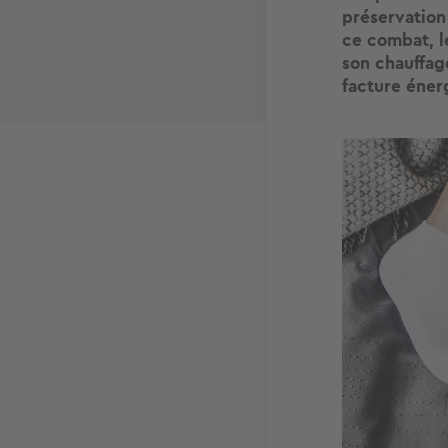
préservation
ce combat, l
son chauffag
facture éner
Image