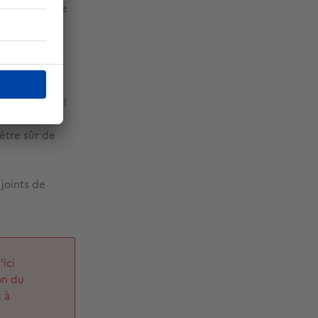
 réduire votre
feuille) :
chine à café,
es sur ce type
 sans appareil
être sûr de
joints de
’ici
on du
 à