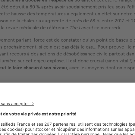
été détruit à 80 % après avoir soudainement pris feu sous l'eff
cette hausse des températures a également un effet sur notre san
aison de la chaleur a augmenté de près de 68 % entre 2017 et 2
 la revue médicale de référence
The Lancet
ce mercredi.
uement parlant, force est de constater qu’un point de bascule 
ès prochainement, si ce n’est pas déjà le cas... Pour preuve : l
ayant recours à des actions de désobéissance civile partout da
lumière sur cet enjeu explose. Il est donc crucial (sinon vital !) 
eut le faire chacun à son niveau
, avec les moyens dont on disp
concours : SeLoger vous propose 5 couettes à gagner en parti
hallenge des Nuits pour le Climat lancé par Tediber ! Pour vous
rire, c'est
ici
.
par baisser la température de votre chambre