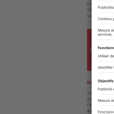
thermostats en
faites une pier
sommeil !
Dans
de l
bonn
cham
élev
Réduire sa
Trier ses déche
d’une pièce, c
l'éducation et
d'éco-consomm