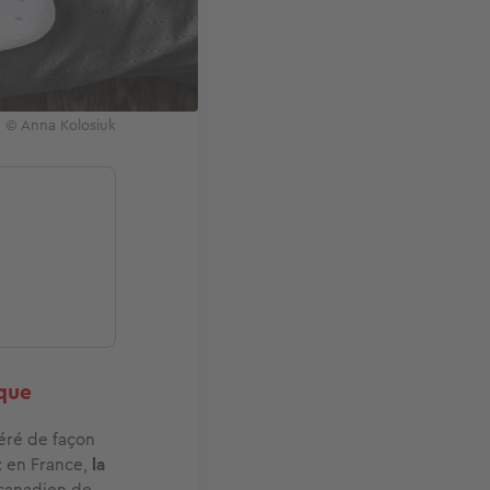
! © Anna Kolosiuk
ique
léré de façon
: en France,
la
e canadien de