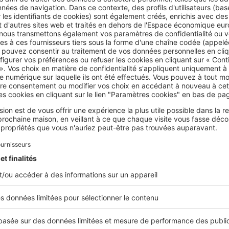
ièce dans laquelle on passe du temps (et même dans laquelle on
 encore plus de temps !), c’est bien la chambre à coucher ! Jug
e, on passe de 25 à 27 ans à dormir.
À titre de comparaison, dan
es (cumulées) à travailler, 23 000 heures à faire sa lessive, 4,3
s à faire la queue.
, cette année encore,
Tediber lance
les Nuits Pour Le Climat
. 
ion, le fabricant de couettes et de matelas vous invite à faire
auffement climatique sans même avoir à bouger de votre lit. C
diminuant le chauffage de votre chambre de 2°C. Loin d’être d
mpérature de votre chambre représente
une économie d’énerg
omie d’émission de gaz à effet de serre de 172 kg de CO2, soit
ur Paris-Bordeaux en voiture... Et comme le dit Tediber, « imagin
’y met ! ».
 aussi bon pour notre santé ! En effet, comme notre corps doit 
°C pour pouvoir s'endormir, on conseille généralement une
tem
 16 et 18°C pour un sommeil optimal.
Pourtant, les Français c
rature moyenne de leur logement se situe autour de 20°C, et 