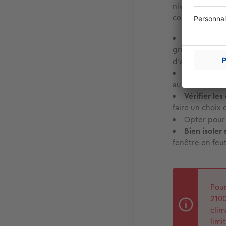
niveau de l'én
consommation én
Débrancher 
grille-pain, lav
d'appareils pour
Ne rien lai
au bout...).
Vérifier le
faire un choix
Opter pour
Bien isoler
fenêtre en feut
Pour
2100
clim
limi