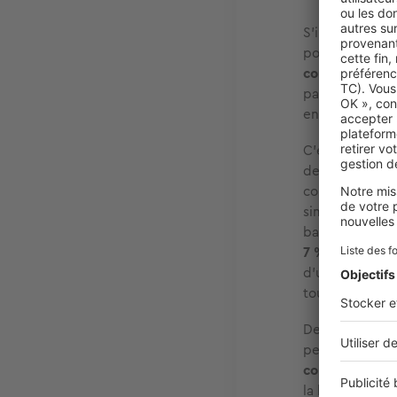
S’il est une p
pouvoir passer
cours d’une vi
passe 11,5 anné
environ six moi
C’est pourquoi
de cette opérat
contre le réch
simplement en 
baisser la te
7 %
et une écon
d’un aller reto
tout le monde s
De plus, c'est
perdre 1,5 à 2
comprise entre
la bonne tempé