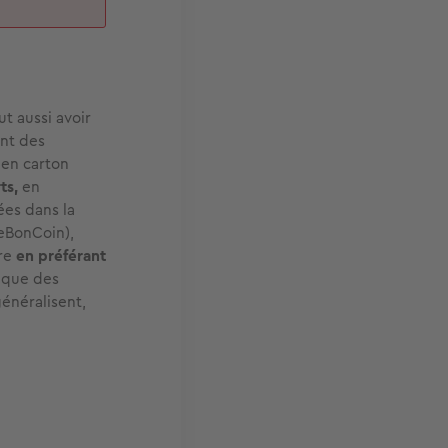
t aussi avoir
ant des
 en carton
ts,
en
ées dans la
LeBonCoin),
ore
en préférant
à que des
généralisent,