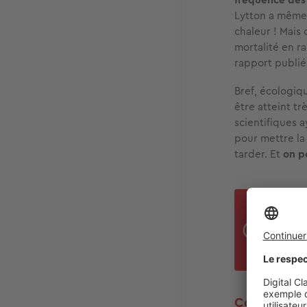
Lytton a même 
chaleur ! Mais 
mortalité en r
rapport publié
Bref, écologiq
être atteint tr
scientifiques 
pour mettre la 
tarder. Et
on p
Jeu 
au c
insc
Commencez 