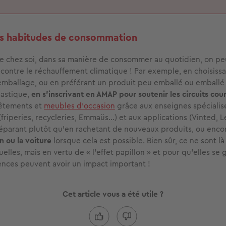
s habitudes de consommation
e chez soi, dans sa manière de consommer au quotidien, on peu
 contre le réchauffement climatique ! Par exemple, en choisiss
emballage, ou en préférant un produit peu emballé ou emballé
lastique,
en s'inscrivant en AMAP pour soutenir les circuits cour
êtements et
meubles d'occasion
grâce aux enseignes spécialis
riperies, recycleries, Emmaüs...) et aux applications (Vinted, 
réparant plutôt qu'en rachetant de nouveaux produits, ou enc
on ou la voiture
lorsque cela est possible. Bien sûr, ce ne sont l
uelles, mais en vertu de « l’effet papillon » et pour qu’elles se 
nces peuvent avoir un impact important !
Cet article vous a été utile ?