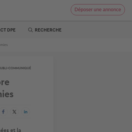
Déposer une annonce
Vente immobilière
Location immobilière
ACT DPE
RECHERCHE
e
x zéro
omies
re
t
s offres
tre
PUBLI-COMMUNIQUÉ
bre
mies
ées et la