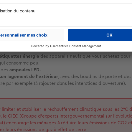
ergie ! Voici donc des astuces à appliquer dès maintenant vous
ergétique et faire du bien à la planète (ainsi qu'à votre porte-
ses appareils électriques
lorsqu'on ne les utilise pas (four, ma
e-linge, lave-vaisselle...). Notre conseil : installez des multipris
 vous faciliter la vie.
sser brancher sur vos prises
si vous ne les utilisez pas (chargeur
s étiquettes énergie
des appareils neufs que vous achetez pour 
 qui consomme peu.
 des
ampoules LED.
 son logement de l'extérieur
, avec des boudins de porte et des 
re par exemple (à rajouter dans les interstices d'ouverture).
 limiter et stabiliser le réchauffement climatique sous les 2°C d
, le
GIEC
(Groupe d'experts intergouvernemental sur l'évoluti
at) encourage les ménages à réduire leurs émissions de CO2 et
ter leurs émissions de gaz à effet de serre.