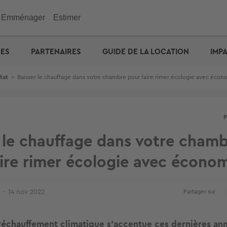
Emménager
Estimer
immobilier
Investir
Outils
Outils
Outils
UES
PARTENAIRES
GUIDE DE LA LOCATION
IMP
ENGIE : déménagez facil
emporaire
e maison
n appartement
de vacances
eurs
 maison
 immobilière
cité d'emprunt
Checklist de l'acheteur
Estimation prix des loyers
Calculez votre prêt � tau
Calculez vos mensualités
Estimation maison
& Commerces
tat
>
Baisser le chauffage dans votre chambre pour faire rimer écologie avec écon
otre prêt � taux zéro
Défiscalisation
Check-lists location
Dossier Loi Pinel
Estimez vos frais de notai
Estimation appartement
biens vendus
Choisir un agent
Dossier de location
Simulateur de financemen
e : capacité d'emprunt
Votre crédit : comparez le
Propriétaire ? Déposez vo
annonce
 le chauffage dans votre cham
ire rimer écologie avec écono
x
14 nov 2022
Partager sur
réchauffement climatique s'accentue ces dernières ann