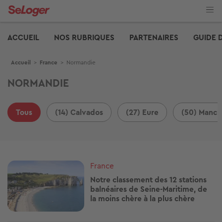
Aller
au
contenu
Edito
principal
ACCUEIL
NOS RUBRIQUES
PARTENAIRES
GUIDE 
Fil d'Ariane
Accueil
>
France
>
Normandie
NORMANDIE
Tous
(14) Calvados
(27) Eure
(50) Manch
Image
France
Notre classement des 12 stations
balnéaires de Seine-Maritime, de
la moins chère à la plus chère