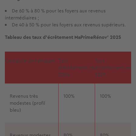
De 60 % à 80 % pour les foyers aux revenus
intermédiaires ;
De 40 à 50 % pour les foyers aux revenus supérieurs.
Tableau des taux d'écrêtement MaPrimeRénov' 2025
Catégorie de ménages
Taux
Taux
d'écrêtement en
d'écrêtement en
2024
2025
Revenus très
100%
100%
modestes (profil
bleu)
Revenus modestes
80%
80%