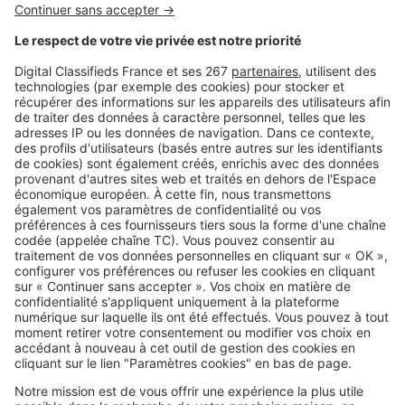
Image
Travaux
Rénover sa résidence secondaire :
par quoi commencer ?
Image
Travaux
Transformer sa grange ou un
bâtiment agricole en gîte :
comment faire ?
SeLoger c'est aussi