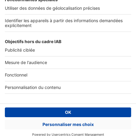
Tous nos services pro
Accès client
Mes annonces sur SeLoger
À DÉCOUVRIR
Annuaire des professionnels
Tout l'immobilier
Toutes les villes
Tous les départements
Toutes les régions
SeLoger © 1992 - 2023
Annonces Immobilières
Paramétrer mes cookies
Conditions Générales d'Utilisation
Politique Générale de Protection des Données
Fonctionnement de notre site