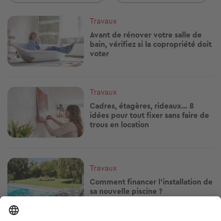
Image
Travaux
Avant de rénover votre salle de
bain, vérifiez si la copropriété doit
voter
Image
Travaux
Cadres, étagères, rideaux… 8
idées pour tout fixer sans faire de
trous en location
Image
Travaux
Comment financer l'installation de
sa nouvelle piscine ?