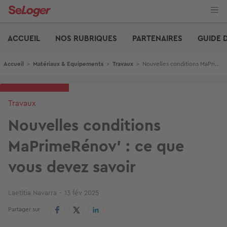
Aller
au
contenu
Edito
principal
ACCUEIL
NOS RUBRIQUES
PARTENAIRES
GUIDE 
Fil d'Ariane
Accueil
>
Matériaux & Equipements
>
Travaux
>
Nouvelles conditions MaPrimeRénov' : ce que vous devez savoir
Travaux
Nouvelles conditions
MaPrimeRénov' : ce que
vous devez savoir
Laetitia Navarra
13 fév 2025
Partager sur