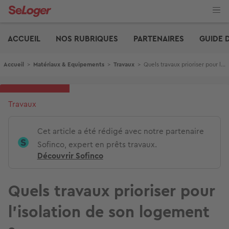
Aller
au
contenu
Edito
principal
ACCUEIL
NOS RUBRIQUES
PARTENAIRES
GUIDE 
Fil d'Ariane
Accueil
>
Matériaux & Equipements
>
Travaux
>
Quels travaux prioriser pour l’isolation de son logement ?
Travaux
Cet article a été rédigé avec notre partenaire
Sofinco, expert en prêts travaux.
Découvrir Sofinco
Quels travaux prioriser pour
l’isolation de son logement