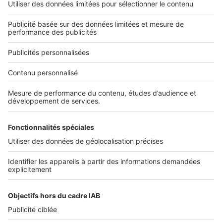
L'ENTREPRISE
Qui sommes-nous ?
Nous contacter
Nous recrutons
NOS APPLICATIONS
Découvrez nos applications
SERVICES PRO
Tous nos services pro
Accès client
Mes annonces sur SeLoger
À DÉCOUVRIR
Annuaire des professionnels
Tout l'immobilier
Toutes les villes
Tous les départements