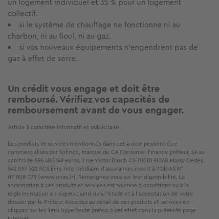
un logement individuel et 35 % pour un logement
collectif.
si le système de chauffage ne fonctionne ni au
charbon, ni au fioul, ni au gaz.
si vos nouveaux équipements n’engendrent pas de
gaz à effet de serre.
Un crédit vous engage et doit être
remboursé. Vérifiez vos capacités de
remboursement avant de vous engager.
Article à caractère informatif et publicitaire. 

Les produits et services mentionnés dans cet article peuvent être 
commercialisés par Sofinco, marque de CA Consumer Finance prêteur, SA au 
capital de 596 485 149 euros, 1 rue Victor Basch CS 70001 91068 Massy Cedex, 
542 097 522 RCS Evry. Intermédiaire d'assurances inscrit à l'ORIAS N° 
07 008 079 (www.orias.fr). Renseignez-vous sur leur disponibilité. La 
souscription à ces produits et services est soumise à conditions ou à la 
réglementation en vigueur, ainsi qu'à l'étude et à l'acceptation de votre 
dossier par le Prêteur. Accédez au détail de ces produits et services en 
cliquant sur les liens hypertexte prévus à cet effet dans la présente page 
Internet. 
