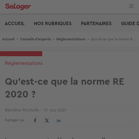
Aller
au
contenu
Edito
principal
ACCUEIL
NOS RUBRIQUES
PARTENAIRES
GUIDE 
Fil d'Ariane
Accueil
>
Conseils d'experts
>
Réglementations
>
Qu'est-ce que la norme RE 2020 ?
Réglementations
Qu'est-ce que la norme RE
2020 ?
Blandine Rochelle
07 sep 2021
Partager sur