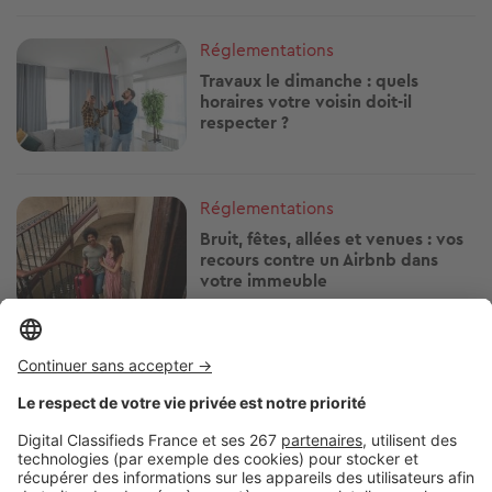
Image
Réglementations
Travaux le dimanche : quels
horaires votre voisin doit-il
respecter ?
Image
Réglementations
Bruit, fêtes, allées et venues : vos
recours contre un Airbnb dans
votre immeuble
Image
Réglementations
Arrosage, piscine, lavage de
voiture : quelles restrictions d'eau
près de chez vous ?