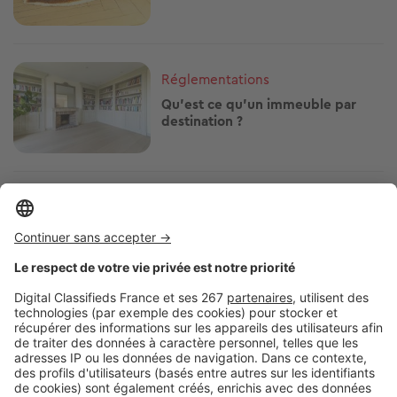
Image
Réglementations
Qu’est ce qu’un immeuble par
destination ?
Image
Vendre
Bien immobilier « grillé » :
comment éviter que votre
logement ne devienne invendable
Image
Vendre
Quels sont les avantages de la
vente à terme ?