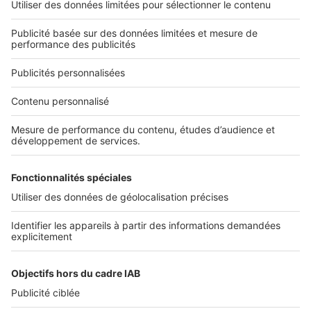
L'ENTREPRISE
Qui sommes-nous ?
Nous contacter
Nous recrutons
NOS APPLICATIONS
Découvrez nos applications
SERVICES PRO
Tous nos services pro
Accès client
Mes annonces sur SeLoger
À DÉCOUVRIR
Annuaire des professionnels
Tout l'immobilier
Toutes les villes
Tous les départements