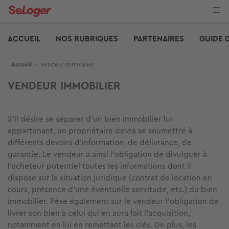
Aller
au
contenu
Edito
principal
ACCUEIL
NOS RUBRIQUES
PARTENAIRES
GUIDE 
Fil d'Ariane
Accueil
>
vendeur immobilier
VENDEUR IMMOBILIER
S’il désire se séparer d’un bien immobilier lui
appartenant, un propriétaire devra se soumettre à
différents devoirs d’information, de délivrance, de
garantie. Le vendeur a ainsi l’obligation de divulguer à
l’acheteur potentiel toutes les informations dont il
dispose sur la situation juridique (contrat de location en
cours, présence d’une éventuelle servitude, etc.) du bien
immobilier. Pèse également sur le vendeur l’obligation de
livrer son bien à celui qui en aura fait l’acquisition,
notamment en lui en remettant les clés. De plus, les