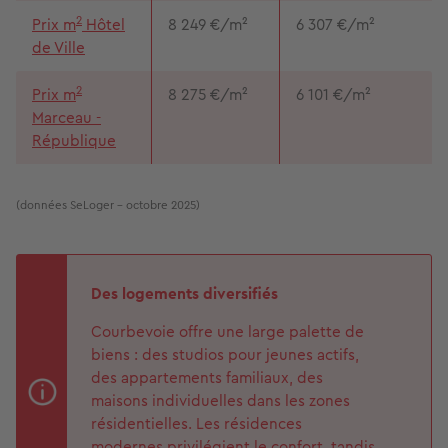
2
Prix m
Hôtel
8 249 €/m²
6 307 €/m²
de Ville
2
Prix m
8 275 €/m²
6 101 €/m²
Marceau -
République
(données SeLoger - octobre 2025)
Des logements diversifiés
Courbevoie offre une large palette de
biens : des studios pour jeunes actifs,
des appartements familiaux, des
maisons individuelles dans les zones
résidentielles. Les résidences
modernes privilégient le confort, tandis