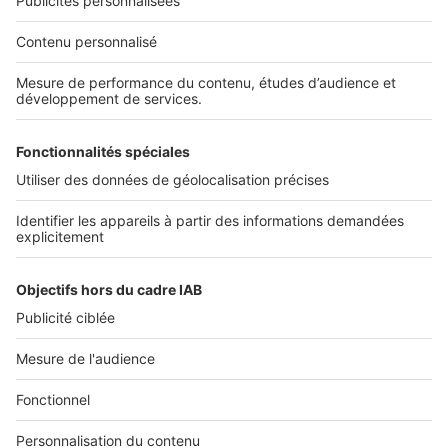
NOS APPLICATIONS
Découvrez nos applications
SERVICES PRO
Tous nos services pro
Accès client
Mes annonces sur SeLoger
À DÉCOUVRIR
Annuaire des professionnels
Tout l'immobilier
Toutes les villes
Tous les départements
Toutes les régions
SeLoger © 1992 - 2023