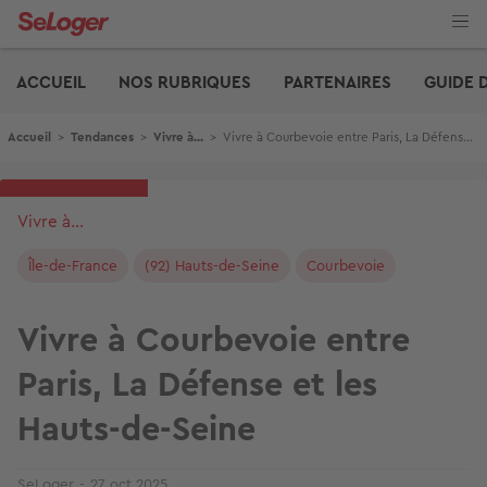
Aller
au
contenu
Edito
principal
ACCUEIL
NOS RUBRIQUES
PARTENAIRES
GUIDE 
Fil d'Ariane
Accueil
>
Tendances
>
Vivre à...
>
Vivre à Courbevoie entre Paris, La Défense et les Hauts-de-Seine
Vivre à...
Île-de-France
(92) Hauts-de-Seine
Courbevoie
Vivre à Courbevoie entre
Paris, La Défense et les
Hauts-de-Seine
SeLoger
27 oct 2025