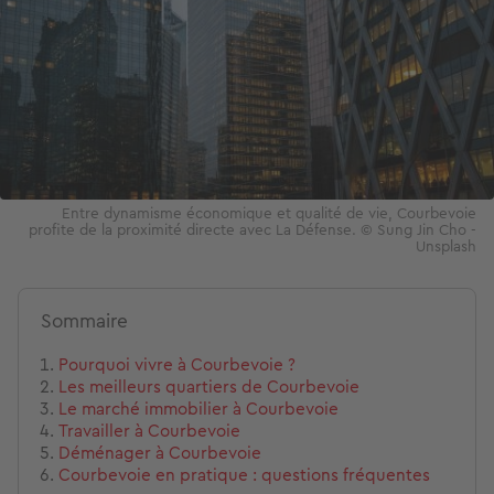
Entre dynamisme économique et qualité de vie, Courbevoie
profite de la proximité directe avec La Défense. © Sung Jin Cho -
Unsplash
Sommaire
Pourquoi vivre à Courbevoie ?
Les meilleurs quartiers de Courbevoie
Le marché immobilier à Courbevoie
Travailler à Courbevoie
Déménager à Courbevoie
Courbevoie en pratique : questions fréquentes