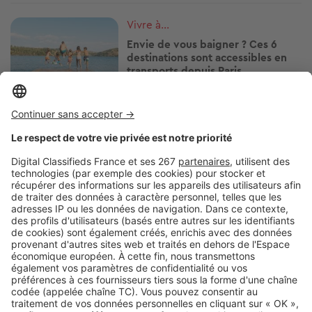
Image
Vivre à...
Envie de vous baigner ? Ces 6
destinations sont accessibles en
transports depuis Paris
Image
Vivre à...
Ces stations balnéaires où la vie
bat son plein toute l'année !
Image
Vivre à...
S'installer au bord de la mer : ces
questions peuvent éviter une
grosse déception