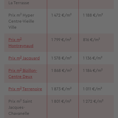
La Terrasse
2
Prix m
Hyper
1 472 €/m²
1 188 €/m²
Centre-Vieille
Ville
2
Prix m
1 799 €/m²
816 €/m²
Montreynaud
2
Prix m
Jacquard
1 578 €/m²
1 136 €/m²
2
Prix m
Bizillon-
1 868 €/m²
1 184 €/m²
Centre Deux
2
Prix m
Terrenoire
1 873 €/m²
1 011 €/m²
2
Prix m
Saint
1 801 €/m²
1 272 €/m²
Jacques-
Chavanelle