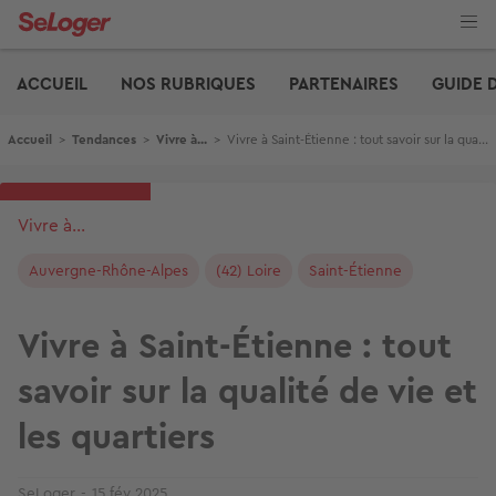
Aller
au
contenu
Edito
principal
ACCUEIL
NOS RUBRIQUES
PARTENAIRES
GUIDE 
Fil d'Ariane
Accueil
>
Tendances
>
Vivre à...
>
Vivre à Saint-Étienne : tout savoir sur la qualité de vie et les quartiers
Vivre à...
Auvergne-Rhône-Alpes
(42) Loire
Saint-Étienne
Vivre à Saint-Étienne : tout
savoir sur la qualité de vie et
les quartiers
SeLoger
15 fév 2025