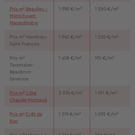
2
Prix m
Beaulieu –
1 990 €/m²
1 280 €/m²
Montchovet-
Marandinière
2
Prix m
Monthieu-
1 940 €/m²
1 230 €/m²
Saint François
2
Prix m
1 458 €/m²
951 €/m²
Tarentaize-
Beaubrun-
Severine
2
Prix m
Côte
2 074 €/m²
1 197 €/m²
Chaude-Montaud
2
Prix m
Crêt de
1 519 €/m²
1 092 €/m²
Roc
2