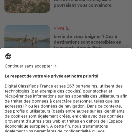
pourraient vous convaincre
Image
Vivre à...
Envie de vous baigner ? Ces 6
destinations sont accessibles en
transports depuis Paris
Image
Vivre à...
Ces stations balnéaires où la vie
bat son plein toute l'année !
Image
Vivre à...
S'installer au bord de la mer : ces
questions peuvent éviter une