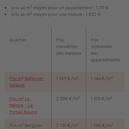
2
prix au m
moyen pour un appartement : 1 119 €
2
prix au m
moyen pour une maison : 1 822 €
Quartier
Prix
Prix
immobilier
immobilier
des maisons
des
appartements
2
Prix m
Bellevue-
1 929 €/m²
1 044 €/m²
Solaure
2
Prix m
La
2 008 €/m²
1 103 €/m²
Métare – Le
Portail Rouge
2
Prix m
Bergson-
2 139 €/m²
1 286 €/m²