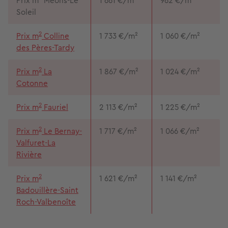
Prix m
Méons-Le
1 661 €/m²
962 €/m²
Soleil
2
Prix m
Colline
1 733 €/m²
1 060 €/m²
des Pères-Tardy
2
Prix m
La
1 867 €/m²
1 024 €/m²
Cotonne
2
Prix m
Fauriel
2 113 €/m²
1 225 €/m²
2
Prix m
Le Bernay-
1 717 €/m²
1 066 €/m²
Valfuret-La
Rivière
2
Prix m
1 621 €/m²
1 141 €/m²
Badouillère-Saint
Roch-Valbenoîte