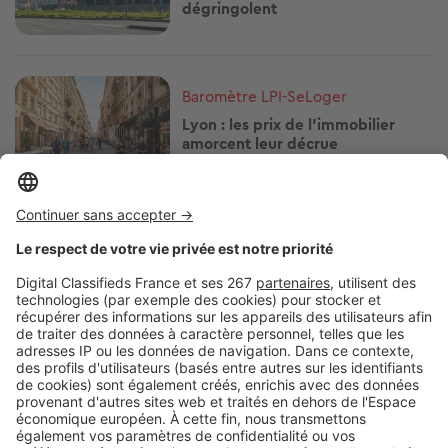
dégringolent
Image
Baromètre LPI-SeLoger
Lyon : les prix de l’immobilier
amorcent leur décrue
Image
Baromètre LPI-SeLoger
La folle ascension du prix de
l'immobilier à Montauban
Image
Baromètre LPI-SeLoger
Cholet : échappée belle pour le
prix de l'immobilier !