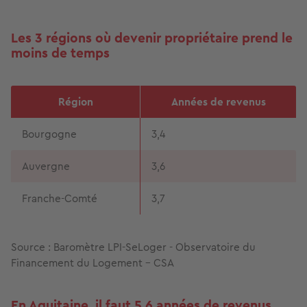
Les 3 régions où devenir propriétaire prend le
moins de temps
Région
Années de revenus
Bourgogne
3,4
Auvergne
3,6
Franche-Comté
3,7
Source : Baromètre LPI-SeLoger - Observatoire du
Financement du Logement - CSA
En Aquitaine, il faut 5,6 années de revenus