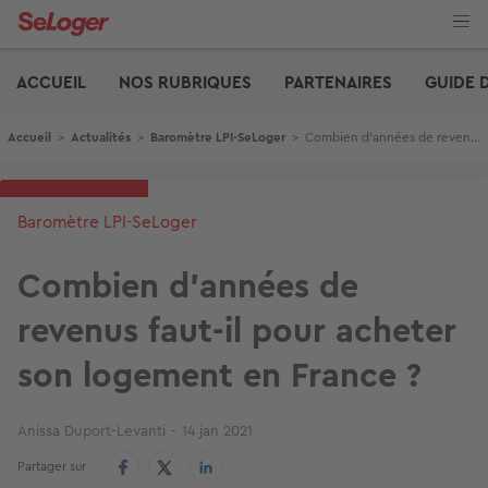
Aller
au
contenu
Edito
principal
ACCUEIL
NOS RUBRIQUES
PARTENAIRES
GUIDE 
Fil d'Ariane
Accueil
>
Actualités
>
Baromètre LPI-SeLoger
>
Combien d’années de revenus faut-il pour acheter son logement en France ?
Baromètre LPI-SeLoger
Combien d’années de
revenus faut-il pour acheter
son logement en France ?
Anissa Duport-Levanti
14 jan 2021
Partager sur