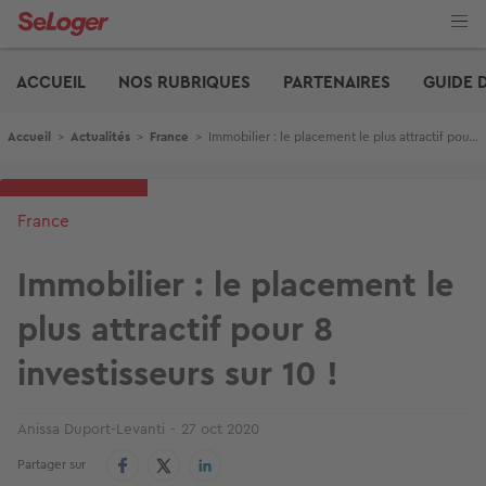
Aller
au
contenu
Edito
principal
ACCUEIL
NOS RUBRIQUES
PARTENAIRES
GUIDE 
Fil d'Ariane
Accueil
>
Actualités
>
France
>
Immobilier : le placement le plus attractif pour 8 investisseurs sur 10 !
France
Immobilier : le placement le
plus attractif pour 8
investisseurs sur 10 !
Anissa Duport-Levanti
27 oct 2020
Partager sur