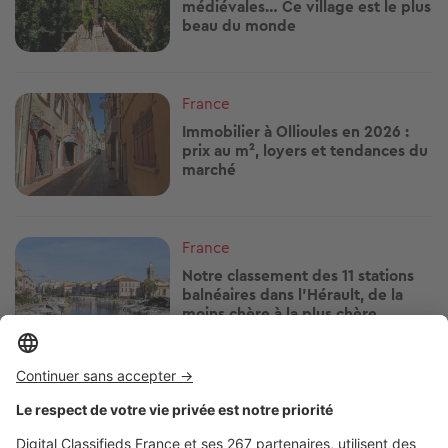
médiévales… Ce village est le plus
beau du monde
Image
France
Immobilier à Ollioules en 2026 :
prix au m², loyers et tendances du
marché
Image
France
Notre classement des 11 stations
balnéaires dans l'Hérault, de la
moins chère à la plus chère
Image
France
Prix immobilier à Fécamp : prix au
m², loyers et tendances du