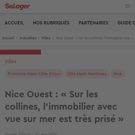
Aller
au
contenu
Edito
principal
ACCUEIL
NOS RUBRIQUES
PARTENAIRES
GUIDE 
Fil d'Ariane
Accueil
>
Actualités
>
Villes
>
Nice Ouest : « Sur les collines, l'immobilier avec vue sur mer est très prisé »
Villes
Provence-Alpes-Côte d'Azur
(06) Alpes-Maritimes
Nice
Nice Ouest : « Sur les
collines, l'immobilier avec
vue sur mer est très prisé »
Florian Billaud
05 sep 2020