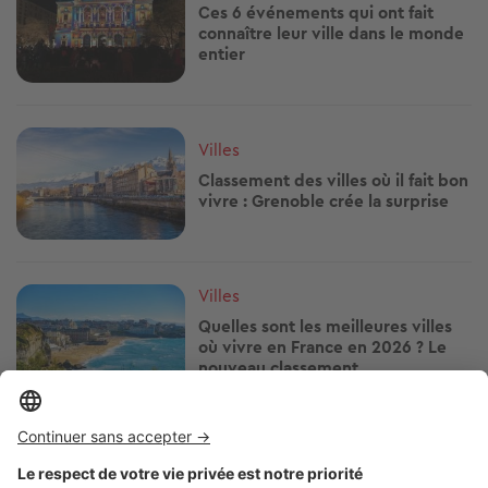
Ces 6 événements qui ont fait
connaître leur ville dans le monde
entier
Image
Villes
Classement des villes où il fait bon
vivre : Grenoble crée la surprise
Image
Villes
Quelles sont les meilleures villes
où vivre en France en 2026 ? Le
nouveau classement
Image
Villes
À seulement 16 km de Paris, cette