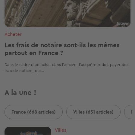
Acheter
Les frais de notaire sont-ils les mêmes
partout en France ?
Dans le cadre d'un achat dans l’ancien, l’acquéreur doit payer des
frais de notaire, qui...
A la une !
France (668 articles)
Villes (651 articles)
B
Image
Villes