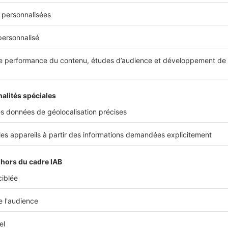
être payés par l’acquéreur du logement. Ils prennent en compte
a transaction immobilière ainsi que la
rémunération du notaire
rais de notaire » sont en réalité reversés à l’État et aux collecti
épartements) par la suite. C’est ce qu’on appelle les
droits d
re comprennent également des frais et débours, qui sont en réa
ées par le notaire pour le compte de son client. Ces frais serv
différents intervenants en charge de réaliser les actes et les 
 d’
effectuer le transfert de propriété
, les frais de publication
rbanisme.