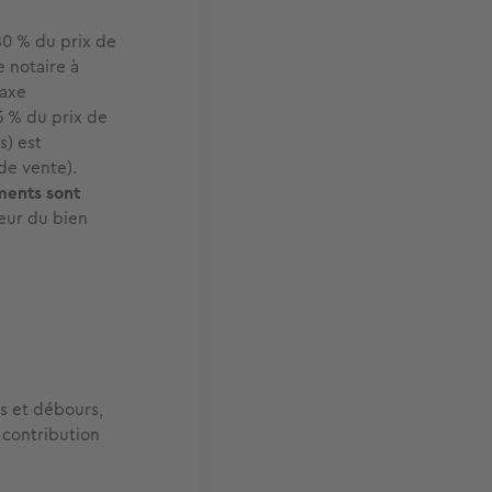
80 % du prix de
e notaire à
taxe
5 % du prix de
s) est
de vente).
ents sont
leur du bien
es et débours,
 contribution