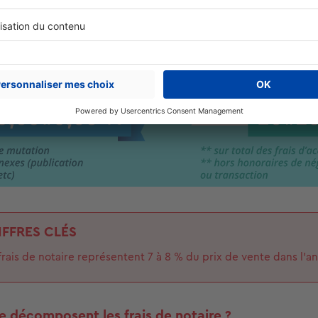
IFFRES CLÉS
frais de notaire représentent 7 à 8 % du prix de vente dans l’an
décomposent les frais de notaire ?