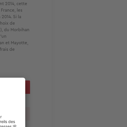
nt 2014, cette
France, les
2014. Si la
choix de
38), du Morbihan
d’un
han et Mayotte,
frais de
Var (83)
4,5 %
5,81 %