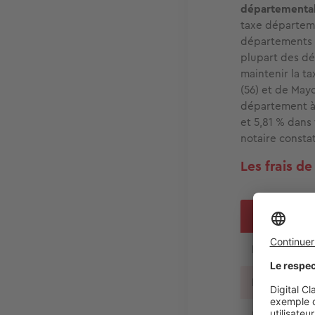
départemental
taxe départeme
départements on
plupart des dé
maintenir la ta
(56) et de May
département à l
et 5,81 % dans 
notaire consta
Les frais d
Part départ
Droits de mu