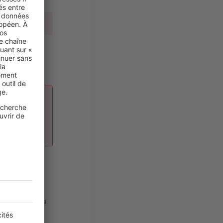
15 620 €
22 507 €
29 394 €
ENTE
de
ns l’ancien
trement de la
taire ». Ces