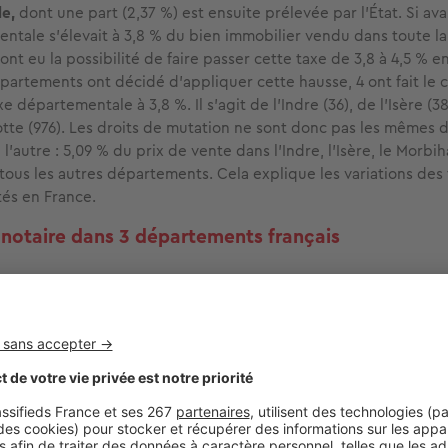
e,
dont une part (2,37 %) est ensuite prélevée par l’État. Si ava
ntale s’élevait à 3,8 % du bien immobilier vendu dans toute la 
t eu la possibilité de faire passer cette taxe de 3,8 à 4,5 % en 
partements ont décidé d’appliquer cette hausse, 4 ont fait le 
xe départementale à 3,8 %. Il s’agit de l’Indre (36), de l’Isère (
otte (976). Les droits de mutation ne sont donc pas les mêmes 
’autre : 5,09 % du prix de vente dans l’Indre, l’Isère, le Morbi
tous les autres départements. Cela explique les variations des 
tés en France.
e notaire dans 3 départements français
Paris (75)
Isère (38)
ementale
4,5 %
3,8 %
tation
5,81 %
5,09 %