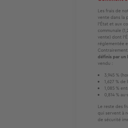
Les frais de n
vente dans la 
l’État et aux c
communale (1,2
vente) dont l'
réglementée et
Contrairement 
définis par un
vendu :
3,945 % (ho
1,627 % de 
1,085 % ent
0,814 % au-
Le reste des fr
qui servent à r
de sécurité im