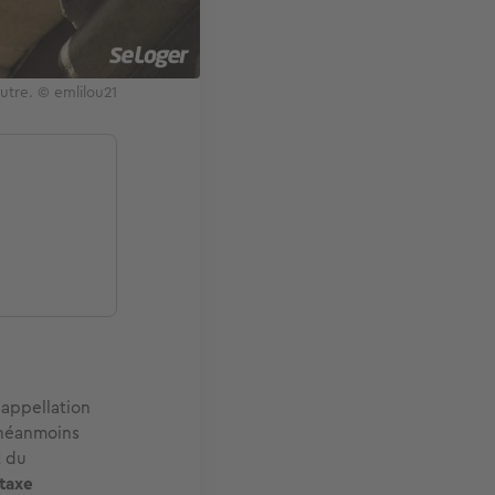
autre. © emlilou21
l’appellation
t néanmoins
t du
taxe