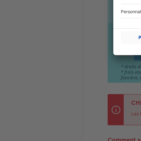
CH
Les 
Comment se 