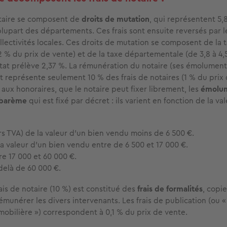
otaire se composent de
droits de mutation
, qui représentent 5,
plupart des départements. Ces frais sont ensuite reversés par l
ollectivités locales. Ces droits de mutation se composent de la 
 % du prix de vente) et de la taxe départementale (de 3,8 à 4,
État prélève 2,37 %. La rémunération du notaire (ses émolument
 représente seulement 10 % des frais de notaires (1 % du prix 
aux honoraires, que le notaire peut fixer librement, les
émolum
 barème
qui est fixé par décret : ils varient en fonction de la va
rs TVA) de la valeur d’un bien vendu moins de 6 500 €.
la valeur d’un bien vendu entre de 6 500 et 17 000 €.
re 17 000 et 60 000 €.
delà de 60 000 €.
ais de notaire (10 %) est constitué des
frais de formalités
, copi
émunérer les divers intervenants. Les frais de publication (ou «
mobilière ») correspondent à 0,1 % du prix de vente.