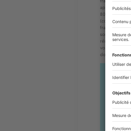
frais doivent 
applicables à l
80 % de ces « f
(communes et d
frais de notai
sommes acquitt
rémunérer les 
vont permettre
documents d’u