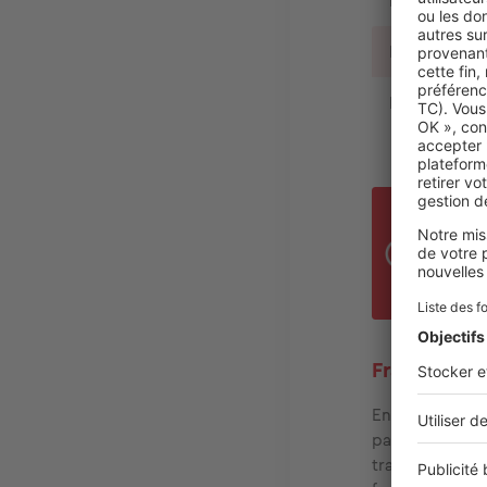
Frais pour u
Frais pour u
Frais pour u
FRA
La r
vent
Frais de no
En France, la 
passe devant u
transaction ent