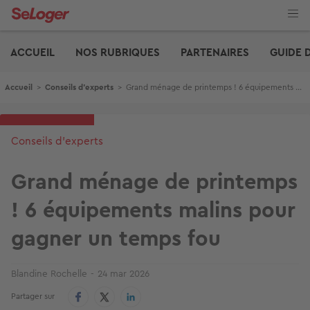
Aller
au
contenu
Edito
principal
ACCUEIL
NOS RUBRIQUES
PARTENAIRES
GUIDE 
Fil d'Ariane
Accueil
>
Conseils d'experts
>
Grand ménage de printemps ! 6 équipements malins pour gagner un temps fou
Conseils d'experts
Grand ménage de printemps
! 6 équipements malins pour
gagner un temps fou
Blandine Rochelle
24 mar 2026
Partager sur