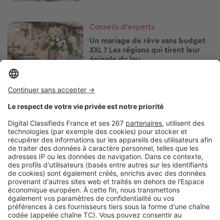
Image
Conseils d'experts
Un mariage de rêve sans budget
XXL ? Les régions qui tirent leur
épingle du jeu
Image
Conseils d'experts
Les moucherons détestent l’odeur
de cette plante pourtant très
appréciée en cuisine
Image
Conseils d'experts
Frigo : ce simple nettoyage oublié
peut faire chuter votre facture
d’électricité