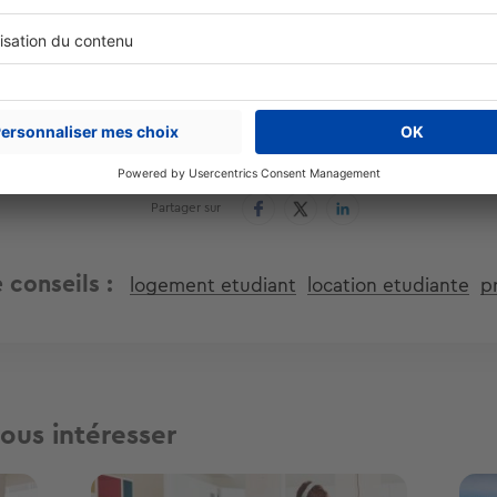
Cet article vous a été utile ?
Partager sur
e conseils
logement etudiant
location etudiante
pr
ous intéresser
Image
Ima