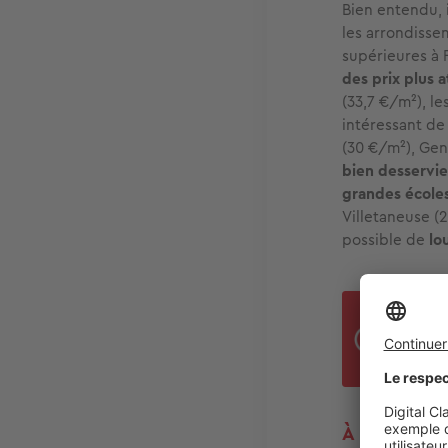
Bien entendu, 
les arrondissem
supérieures à 
des prix plus a
(33,7 €/m²), le
intéressant de
(30 €/m²), Genn
bien desservie
grandes école
Villetaneuse (
possible de
lo
À Tr
le l
À Nice, com