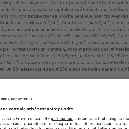
il s’agit d’une moyenne... Les prix peuvent donc être bien plus
ents les plus prisés de la capitale. Les étudiants qui font leur
Paris peuvent
prospecter en proche banlieue pour trouver des
ttractifs
. À Levallois (35 €/m²), Courbevoie (34,8 €/m²) ou enc
s loyers ne sont pas tellement moins élevés qu’à Paris. Toutefois
 prospecter à Suresnes (30,1 €/m²), Nanterre (30,6 €/m²), Col
evilliers (27,1 €/m²) ou Créteil (26,1 €/m²) : ces communes son
s par les transports en commun, et sont proches des universit
s
. Les villes de Saint-Denis (23,8 €/m²), Aubervilliers (23,7 €/m
23,4 €/m²) proposent des prix encore plus bas. Dans cette derniè
uer un 20 mètres carrés pour 256 euros de moins par mois qu’à
emblay-en-France, à une vingtaine de kilomètres des portes de 
oyer moyen atteint 21,8 €/m².
ptez 500 euros pour un T1 étudiant