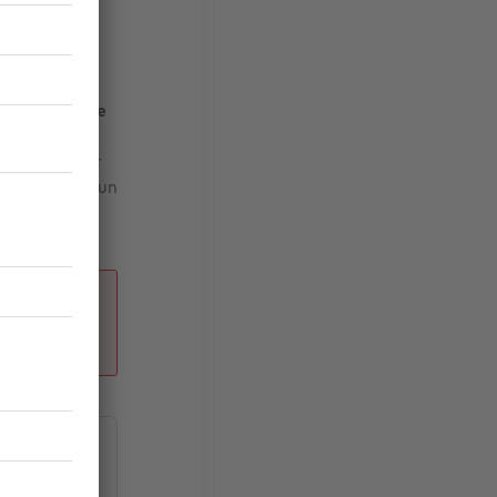
iens
8,2 €/m²) et
suels est
(17,5 €/m²),
pour moins de
 Angoulême
/m²), Quimper
02 euros pour un
on loyer