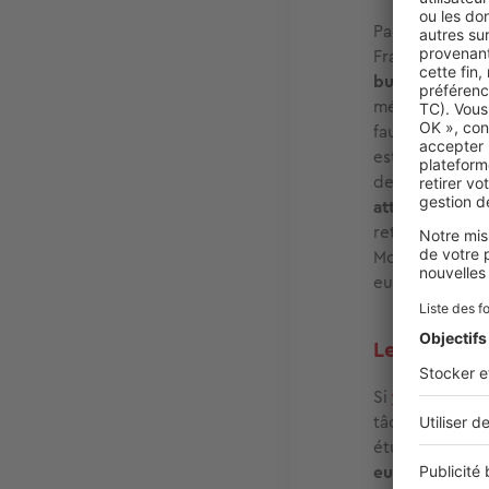
Parmi les ville
France), nous 
budget logeme
métropole s’él
faut compter 4
est sensibleme
de kilomètres 
atteint 20,8 €
retrouvons Ann
Montpellier (21
euros).
Les villes o
Si
trouver un 
tâche ardue da
étudiantes, 
euros mensuels