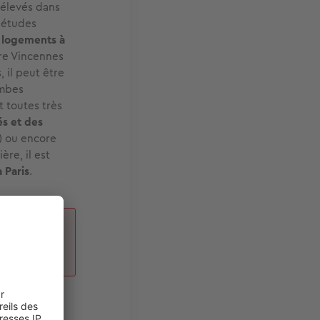
 élevés dans
s études
 logements à
ore Vincennes
, il peut être
ombes
t toutes très
és et des
²) ou encore
re, il est
 Paris
.
Paris,