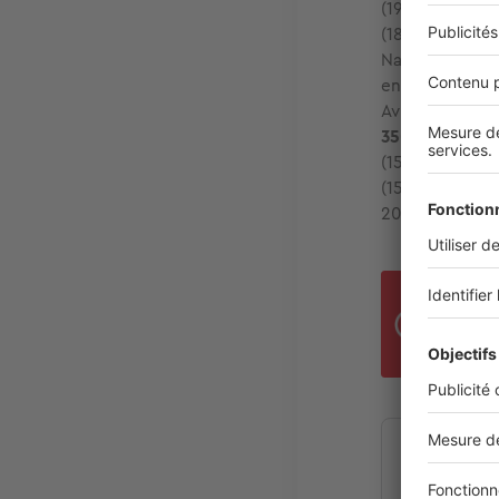
(19,5 €/m²), T
(18,5 €/m²), Va
Nantes (18,0 €
envisageable à 
Avignon (17,4 
350 euros par
(15,9 €/m²), P
(15,2 €/m²)… et
20 mètres carr
À Pa
Lim
Estimez 