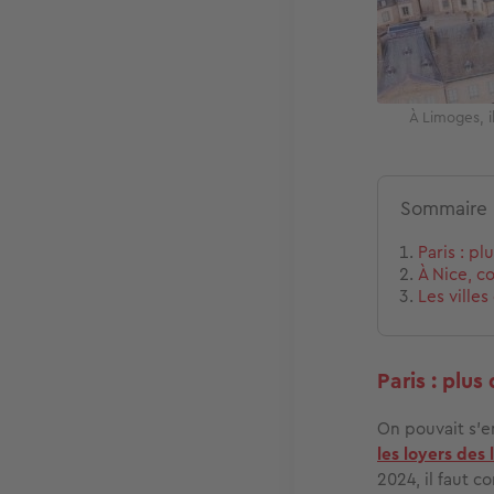
À Limoges, i
Sommaire
Paris : p
À Nice, c
Les ville
Paris : plus
On pouvait s’en
les loyers des
2024, il faut 