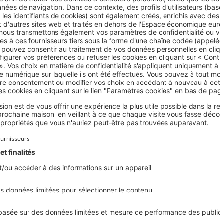
s où les loyers des logements étudiants sont les plus élevés (hor
retrouvons
Nice
.
Pour faire ses études sur la Côte d’Azur, il faut
nt de 24,9 €/m² mensuels
. Concrètement, le loyer moyen d’u
ève à 498 euros, en septembre 2024. C’est plus qu’à
Aix-en-Pr
76 euros mensuels pour louer un T1 de 20 mètres carrés (
23,8 
nt plus élevé qu’à
Marseille
. Dans la cité phocéenne, située à 
de la capitale des comtes de Provence,
le loyer moyen d’un T1
/m²
. Parmi les autres villes où le loyer moyen dépasse 20 €/m²,
ecy (22,7 €/m², soit 450 euros pour un T1), Bordeaux (21,8 €/m²
,7 €/m², 434 euros), Lyon (21,3 €/m², 426 euros) et enfin
Lille
(2
ù le loyer moyen est inférieur à 20 €/m²
logement étudiant
de 20 mètres carrés pour moins de 400 eur
ns de nombreuses grandes villes, c’est possible dans certaine
comme
à Rennes et Strasbourg
, où le loyer moyen s’élève à
19,6 
 pour un T1 de 20 mètres carrés
. C’est encore moins cher à La