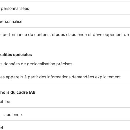
oulouse (19,3 €/m²), Grenoble (19,2 €/m²), Rouen (18,7 €/m²), Am
nnes (18,4 €/m²), Tours (18,4 €/m²), Nancy (18,3 €/m²), Caen (1
/m²). Louer un logement pour un loyer d’environ 350 euros men
Angers (17,8 €/m²), Metz (17,8 €/m²), Orléans (17,6 €/m²), Dijon 
€/m²) et Reims (17,3 €/m²). Il est même possible de
louer un T1 
 mois
à Poitiers(16,4 €/m²), Pau (16,3 €/m²), Brest (16,2 €/m²),
erpignan (15,7 €/m²), Le Mans (15,6 €/m²), Saint-Étienne (15,3 €
 enfin Limoges, où le loyer moyen s’établit à 15,1 €/m², soit 3
és.
ris, le loyer d’un logement étudiant est 2,4 fois plus élevé qu’à
oges.
le loyer de votre bien
Estimer m