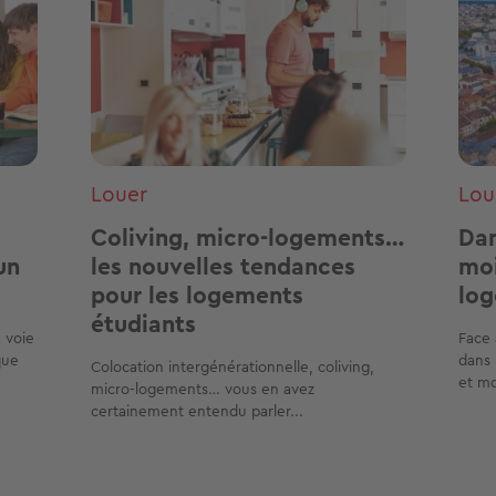
Louer
Lou
Coliving, micro-logements…
Dan
un
les nouvelles tendances
moi
pour les logements
log
étudiants
a voie
Face 
que
dans 
Colocation intergénérationnelle, coliving,
et mo
micro-logements… vous en avez
certainement entendu parler...