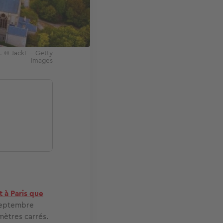
. © JackF - Getty
Images
t à Paris que
 septembre
mètres carrés.