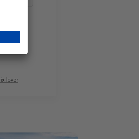
ix loyer
ge