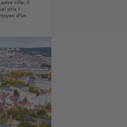
utre ville. Il
el prix ?
r moyen d’un