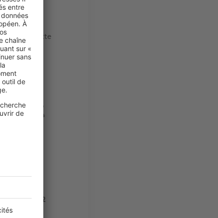
s Île-de-
 prévoir un
n T1 dans cette
ovence
, où il
€/m²
), ce qui
une trentaine
 étudiant
 nous
, 436 euros),
0,4 €/m², 414
os
est une
s métropoles
€/m², soit 392
 Rochelle