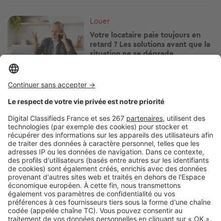
Image
Louer
Votre locataire paie toujours en
retard ? Les solutions avant que la
situation ne se dégrade
Image
Louer
Vous vivez en HLM ? Attention
avant d'installer une climatisation
Image
Louer
Cette aide peut faire baisser votre
loyer HLM : qui peut vraiment en
profiter ?