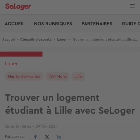
Aller
au
contenu
Edito
principal
ACCUEIL
NOS RUBRIQUES
PARTENAIRES
GUIDE 
Fil d'Ariane
Accueil
>
Conseils d'experts
>
Louer
>
Trouver un logement étudiant à Lille avec SeLoger
Louer
Hauts-De-France
(59) Nord
Lille
Trouver un logement
étudiant à Lille avec SeLoger
Quentin Gres
29 fév 2024
Partager sur