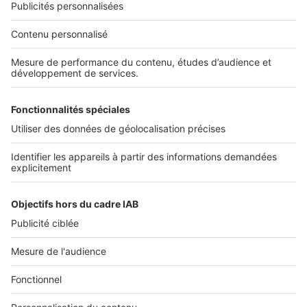
NOS APPLICATIONS
Découvrez nos applications
SERVICES PRO
Tous nos services pro
Accès client
Mes annonces sur SeLoger
À DÉCOUVRIR
Annuaire des professionnels
Tout l'immobilier
Toutes les villes
Tous les départements
Toutes les régions
SeLoger © 1992 - 2023