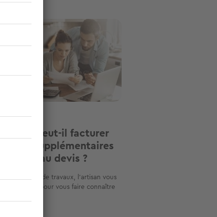
ge
vaux
artisan peut-il facturer
 coûts supplémentaires
 prévus au devis ?
 la réalisation de travaux, l'artisan vous
nte un devis pour vous faire connaître
t...