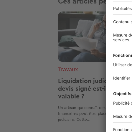
Ces articles peuvent v
Image
Travaux
Liquidation judiciaire : u
devis signé est-il toujour
valable ?
Un artisan qui connaît des difficultés
financières peut être placé en liquidatio
judiciaire. Cette...