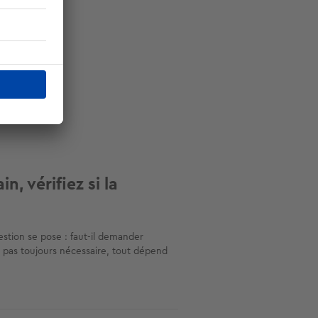
n, vérifiez si la
stion se pose : faut-il demander
t pas toujours nécessaire, tout dépend