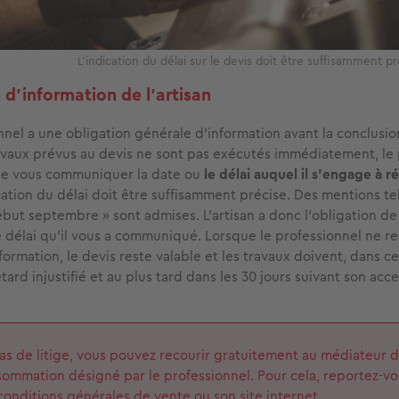
L’indication du délai sur le devis doit être suffisamment p
 d’information de l'artisan
nnel a une obligation générale d’information avant la conclusio
avaux prévus au devis ne sont pas exécutés immédiatement, le 
 de vous communiquer la date ou
le délai auquel il s'engage à ré
ication du délai doit être suffisamment précise. Des mentions tel
début septembre » sont admises. L’artisan a donc l’obligation de 
e délai qu’il vous a communiqué. Lorsque le professionnel ne r
formation, le devis reste valable et les travaux doivent, dans ce
etard injustifié et au plus tard dans les 30 jours suivant son acc
as de litige, vous pouvez recourir gratuitement au médiateur d
ommation désigné par le professionnel. Pour cela, reportez-vo
conditions générales de vente ou son site internet.