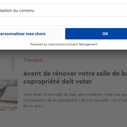
ergie (197 articles)
Autour du jardin (160 articles)
Travaux
Avant de rénover votre salle de bai
copropriété doit voter
Vous rêvez d'une salle de bain plus moderne, mais une que
l'autorisation de la copropriété ? Bonne nouvelle ! Ce n'es
de ce que...