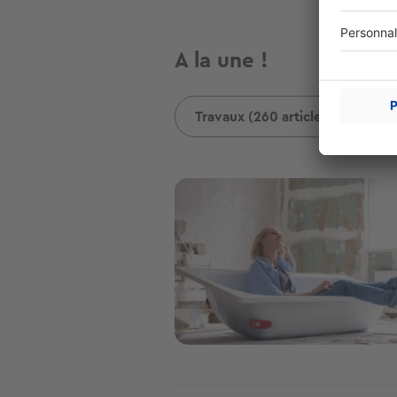
A la une !
Travaux (260 articles)
En
Image