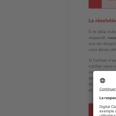
La résoluti
Si le délai ind
respecté,
vous
avis de récepti
vous devez dé
Si l’artisan n
notifier votre 
de 14 jours po
de rembourseme
droit. Cette m
et intérêts.
A