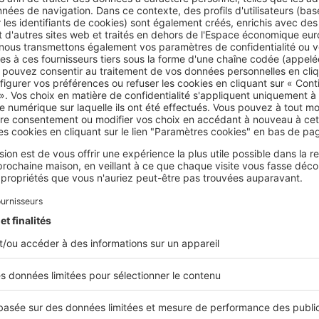
rticles L216-1 et suivants du code de la consommation
rticle L241-4 du code de la consommation
Cet article vous a été utile ?
Partager sur
Plus de conseils
reglementation