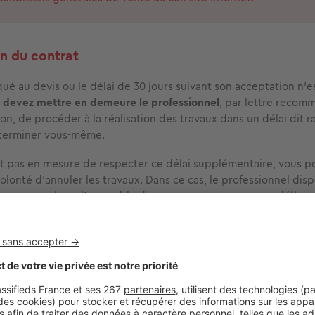
on du contrat
iqué au devis ou le délai de 30 jours suivant son acceptation n’e
 devez mettre en demeure le professionnel
, par lettre reco
on, de procéder à la réalisation des travaux dans un délai dit 
terminer vous-même.
’est pas en mesure de respecter ce délai supplémentaire, vous p
volonté d’annuler les travaux. Dans ce cas, le professionnel dis
ur vous restituer l’ensemble des sommes que vous avez déjà ve
nt dans ce délai, une majoration de la somme due s’applique
ajoration peut aller jusqu’à 50 %. Vous pouvez aussi réclamer
rticle L111-1 du code de la consommation