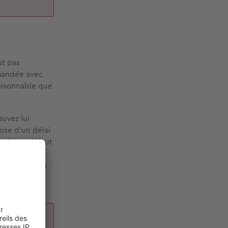
st pas
mmandée avec
raisonnable que
ouvez lui
pose d’un délai
rsées. A défaut
 de plein
 des dommages