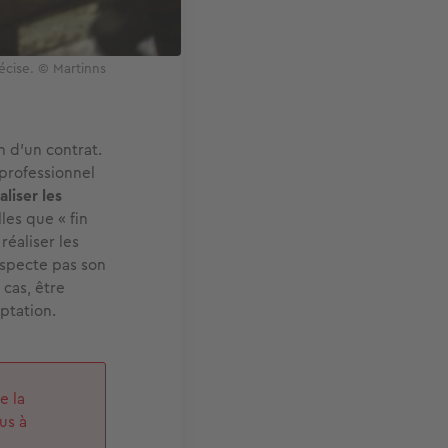
récise. © Martinns
n d’un contrat.
professionnel
aliser les
les que « fin
réaliser les
especte pas son
 cas, être
eptation.
e la
us à