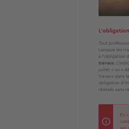
L’obligation
Tout professio
Lorsque les tr
a l’obligation
travaux
. L’ind
juillet » ou « 
travaux dans l
obligation d’in
réalisés sans r
En c
cons
ses 