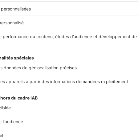
ous intéresser
Image
Ima
Travaux
Tra
n
Avez-vous l'obligation de
Un 
s
payer des travaux effectués
des
sans devis ?
non
Afin de comparer les prix proposés pour la
Avant
n
réalisation de travaux, il est opportun de faire
prése
établir...
le coû