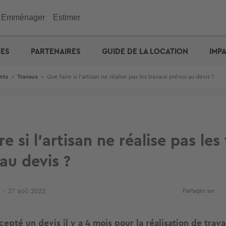
Emménager
Estimer
immobilier
Investir
Outils
Outils
Outils
UES
PARTENAIRES
GUIDE DE LA LOCATION
IMP
ENGIE : déménagez facil
emporaire
e maison
n appartement
de vacances
eurs
 maison
 immobilière
cité d'emprunt
Checklist de l'acheteur
Estimation prix des loyers
Calculez votre prêt � tau
Calculez vos mensualités
Estimation maison
& Commerces
nts
>
Travaux
>
Que faire si l’artisan ne réalise pas les travaux prévus au devis ?
otre prêt � taux zéro
Défiscalisation
Check-lists location
Dossier Loi Pinel
Estimez vos frais de notai
Estimation appartement
biens vendus
Choisir un agent
Dossier de location
Simulateur de financemen
e : capacité d'emprunt
Votre crédit : comparez le
Propriétaire ? Déposez vo
annonce
re si l’artisan ne réalise pas les
au devis ?
t
27 aoû 2022
Partager sur
epté un devis il y a 4 mois pour la réalisation de trav