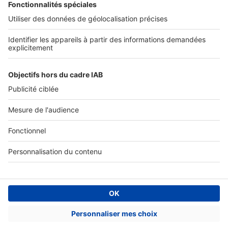
Tous nos services pro
Accès client
Mes annonces sur SeLoger
À DÉCOUVRIR
Annuaire des professionnels
Tout l'immobilier
Toutes les villes
Tous les départements
Toutes les régions
SeLoger © 1992 - 2023
Annonces Immobilières
Paramétrer mes cookies
Conditions Générales d'Utilisation
Politique Générale de Protection des Données
Fonctionnement de notre site