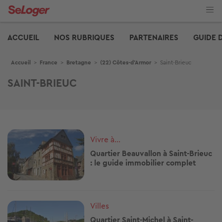
Aller
au
contenu
Edito
principal
ACCUEIL
NOS RUBRIQUES
PARTENAIRES
GUIDE 
Fil d'Ariane
Accueil
>
France
>
Bretagne
>
(22) Côtes-d'Armor
>
Saint-Brieuc
SAINT-BRIEUC
Image
Vivre à...
Quartier Beauvallon à Saint-Brieuc
: le guide immobilier complet
Image
Villes
Quartier Saint-Michel à Saint-