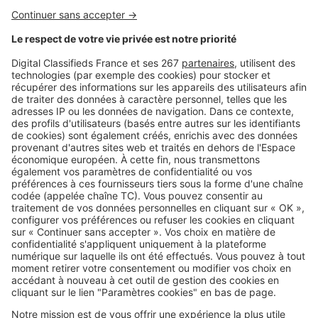
sont attractifs !
Image
Villes
« À Saint-Brieuc, on peut s’offrir
une maison pour le prix d'un 2
pièces à Paris »
Image
Aides financières
Comment calculer ses APL quand
on loue un logement à Saint-
Brieuc ?
SeLoger c'est aussi