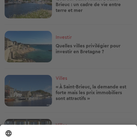
Brieuc : un cadre de vie entre
terre et mer
Image
Investir
Quelles villes privilégier pour
investir en Bretagne ?
Image
Villes
« À Saint-Brieuc, la demande est
forte mais les prix immobiliers
sont attractifs »
Image
Villes
Saint-Brieuc : tous les quartiers